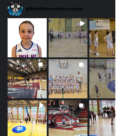
@
kkwilkimorskieszczecin