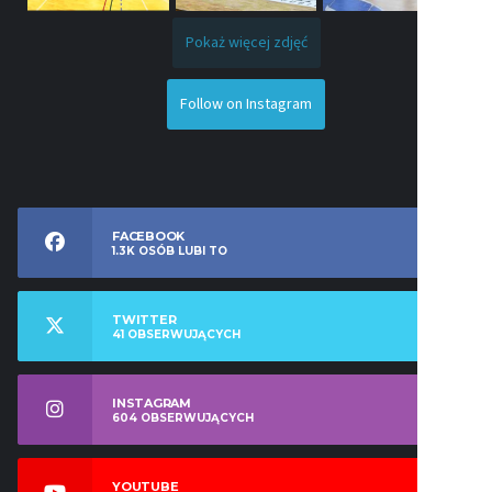
Pokaż więcej zdjęć
Follow on Instagram
FACEBOOK
1.3K
OSÓB LUBI TO
TWITTER
41
OBSERWUJĄCYCH
INSTAGRAM
604
OBSERWUJĄCYCH
YOUTUBE