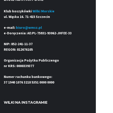
Klub koszykówki
Wilki Morskie
ul. Wąska 16. 71-415 Szczecin
e-mail:
biuro@wmsz.pl
e-Doręczenia: AE:PL-75931-93062-JHFEE-33
NIP: 852-241-11-37
REGON: 812676105
Organizacja Pożytku Publiczengo
nr KRS: 0000339377
Numer rachunku bankowego:
37 1940 1076 3218 5351 0000 0000
WILKI NA INSTAGRAMIE