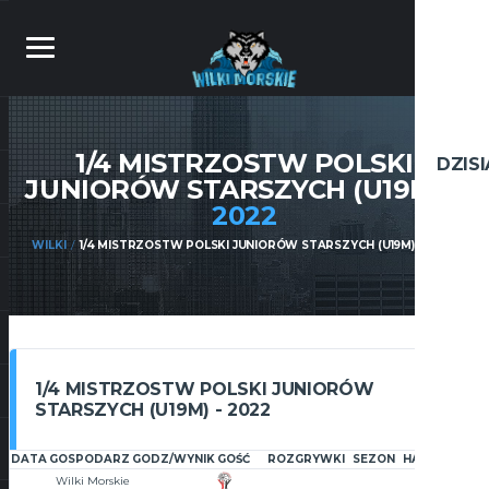
1/4 MISTRZOSTW POLSKI
DZIS
JUNIORÓW STARSZYCH (U19M) –
2022
WILKI
1/4 MISTRZOSTW POLSKI JUNIORÓW STARSZYCH (U19M) – 2022
1/4 MISTRZOSTW POLSKI JUNIORÓW
STARSZYCH (U19M) - 2022
DATA
GOSPODARZ
GODZ/WYNIK
GOŚĆ
ROZGRYWKI
SEZON
HALA
ARTYKU
Wilki Morskie
P