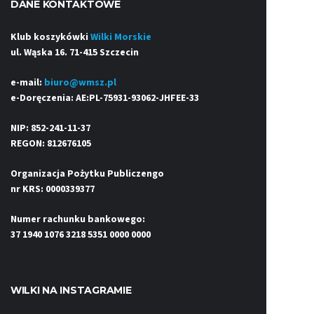
DANE KONTAKTOWE
Klub koszykówki
Wilki Morskie
ul. Wąska 16. 71-415 Szczecin
e-mail:
biuro@wmsz.pl
e-Doręczenia: AE:PL-75931-93062-JHFEE-33
NIP: 852-241-11-37
REGON: 812676105
Organizacja Pożytku Publiczengo
nr KRS: 0000339377
Numer rachunku bankowego:
37 1940 1076 3218 5351 0000 0000
WILKI NA INSTAGRAMIE