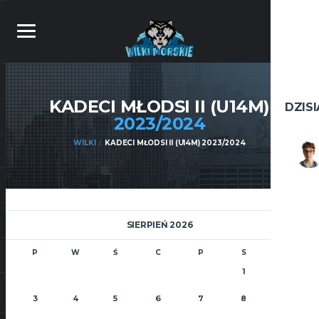
KADECI MŁODSI II (U14M)
DZIS
2023/2024
WILKI
KADECI MŁODSI II (U14M) 2023/2024
SIERPIEŃ 2026
P
W
Ś
C
P
S
N
1
2
3
4
5
6
7
8
9