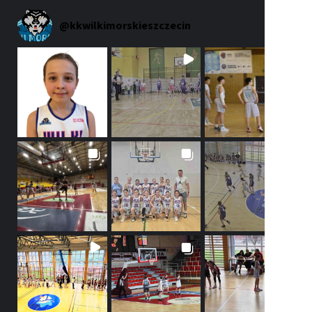
@
kkwilkimorskieszczecin