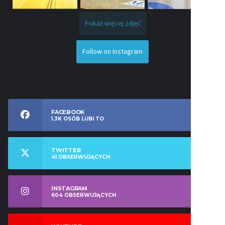
Pokaż więcej zdjęć
Follow on Instagram
FACEBOOK
1.3K
OSÓB LUBI TO
TWITTER
41
OBSERWUJĄCYCH
INSTAGRAM
604
OBSERWUJĄCYCH