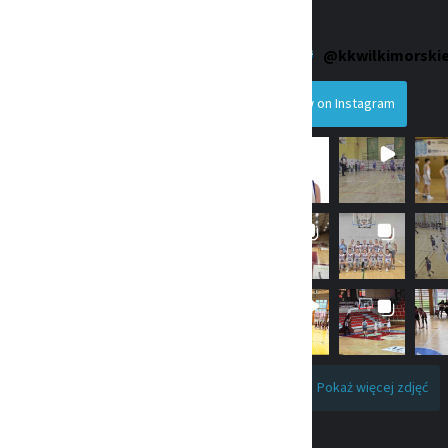
szykówki
Wilki Morskie
 16. 71-415 Szczecin
@
kkwilkimorski
iuro@wmsz.pl
Follow on Instagram
enia: AE:PL-75931-93062-JHFEE-
241-11-37
12676105
cja Pożytku Publiczengo
0000339377
achunku bankowego:
076 3218 5351 0000 0000
Pokaż więcej zdjęć