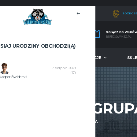
ZOZKOS
DOŁĄCZ DO WILKÓ
BIURO@WMSZ.PL
ISIAJ URODZINY OBCHODZI(Ą)
A
MŁODZIEŻ
INFORMACJE
SKL
7 sierpnia 2009
(17)
Kacper Świderski
DECI (U16M) GRU
WILKI
KADECI (U16M) GRUPA A