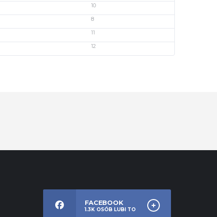
10
8
11
12
FACEBOOK
1.3K
OSÓB LUBI TO