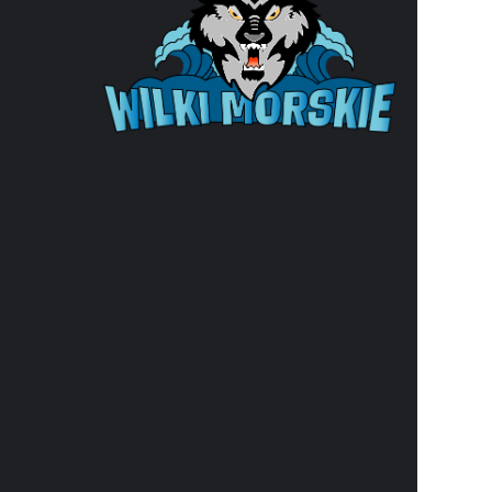
Klub ko
ul. Wąska
e-mail:
b
e-Doręcz
33
NIP: 852-
REGON: 8
Organiza
nr KRS: 
Numer r
37 1940 1