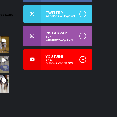
TWITTER
eszczecin
41
OBSERWUJĄCYCH
INSTAGRAM
604
OBSERWUJĄCYCH
YOUTUBE
204
SUBSKRYBENTÓW