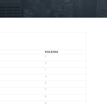
KOLEJKA
2
3
1
4
5
7
6
9