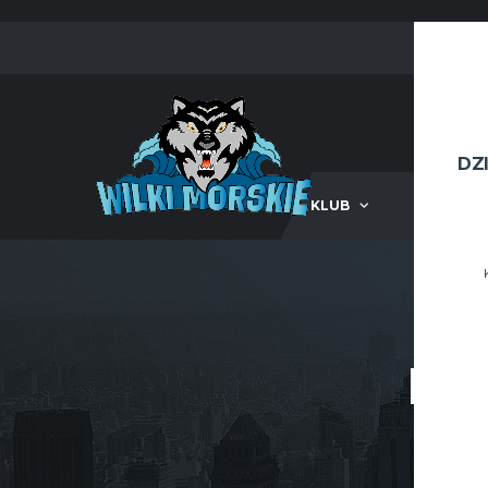
DZ
KLUB
III LIG
KA