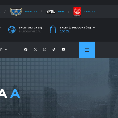
Z
WZKOSZ
EYBL
PZKOSZ
W
SKONTAKTUJ SIĘ
SKLEP (0 PRODUKTÓW)
0,00
ZŁ
BIURO@WMSZ.PL
EP
PA
A