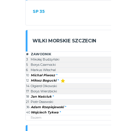
SP 35
WILKI MORSKIE SZCZECIN
#
ZAWODNIK
3
Mikołaj Budzyński
5
Borys Czarnocki
6
Markus Włochal
10
Michał Piwosz
12
Miłosz Bogucki
14
Olgierd Olkowski
17
Borys Wierzbicki
18
Jan Naściuk
21
Piotr Ossowski
36
Adam Rzepiejewski
40
Wojciech Tykwa
Razem