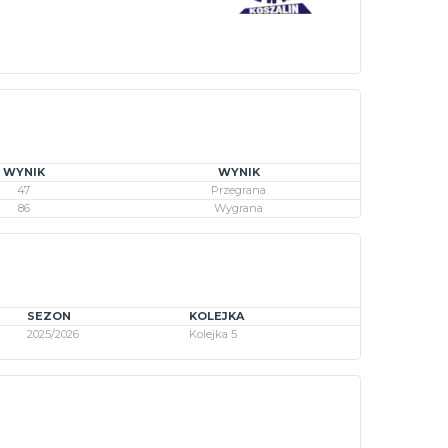
WYNIK
WYNIK
47
Przegrana
86
Wygrana
SEZON
KOLEJKA
2025/2026
Kolejka 5