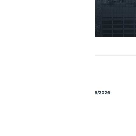
MŁODZICY MŁODSI ( U12M) 2025/2026
25 STYCZNIA 2026
13:00
(KOLEJKA 5)
47
-
86
CIN