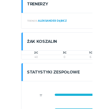
TRENERZY
TRENER:
ALEKSANDER DĘBICZ
ŻAK KOSZALIN
2C
3C
1C
40
0
6
STATYSTYKI ZESPOŁOWE
17