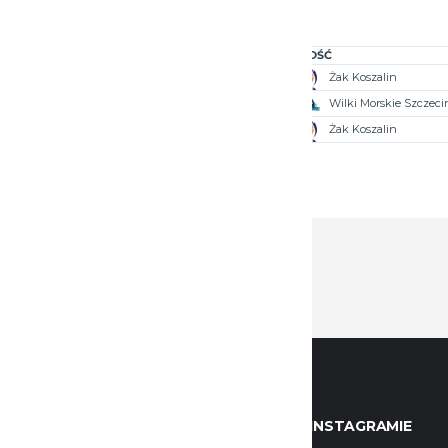
GOSPODARZ
WYNIK
GOŚĆ
Wilki Morskie Szczecin
62 - 82
Żak Koszalin
Żak Koszalin
89 - 69
Wilki Morskie Szczeci
Wilki Morskie Szczecin
67 - 24
Żak Koszalin
KONTAKTOWE
WILKI NA INSTAGRAMIE