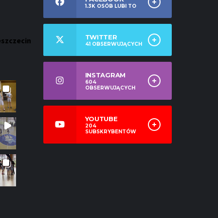
1.3K
OSÓB LUBI TO
TWITTER
eszczecin
41
OBSERWUJĄCYCH
INSTAGRAM
604
OBSERWUJĄCYCH
YOUTUBE
204
SUBSKRYBENTÓW