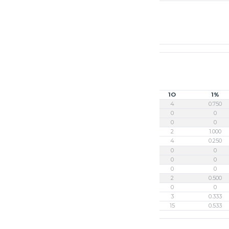
2C
3C
1C
1O
1%
3
0
3
4
0.750
0
0
0
0
0
0
0
0
0
0
1
0
2
2
1.000
5
0
1
4
0.250
0
0
0
0
0
1
0
0
0
0
0
0
0
0
0
4
1
1
2
0.500
1
0
0
0
0
2
0
1
3
0.333
17
1
8
15
0.533