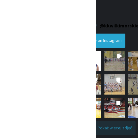
szykówki
Wilki Morskie
 16. 71-415 Szczecin
@
kkwilkimorski
iuro@wmsz.pl
Follow on Instagram
enia: AE:PL-75931-93062-JHFEE-
241-11-37
12676105
cja Pożytku Publiczengo
0000339377
achunku bankowego:
076 3218 5351 0000 0000
Pokaż więcej zdjęć