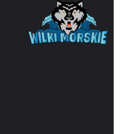
Klub ko
ul. Wąska
e-mail:
b
e-Doręcz
33
NIP: 852-
REGON: 8
Organiza
nr KRS: 
Numer r
37 1940 1