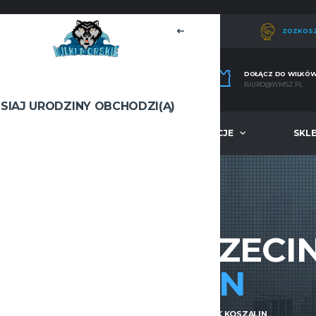
ZOZKOS
DOŁĄCZ DO WILKÓ
BIURO@WMSZ.PL
ISIAJ URODZINY OBCHODZI(Ą)
A
MŁODZIEŻ
INFORMACJE
SKL
MORSKIE SZCZECI
KOSZALIN
WILKI
WILKI MORSKIE SZCZECIN — ŻAK KOSZALIN