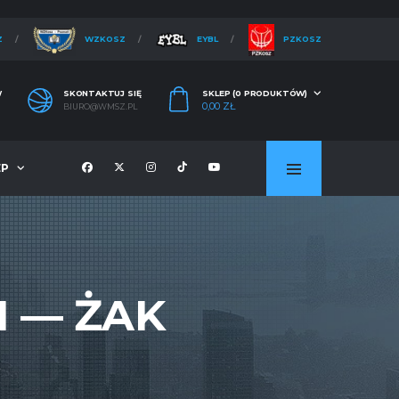
Z
WZKOSZ
EYBL
PZKOSZ
W
SKONTAKTUJ SIĘ
SKLEP (0 PRODUKTÓW)
0,00
ZŁ
BIURO@WMSZ.PL
EP
N — ŻAK