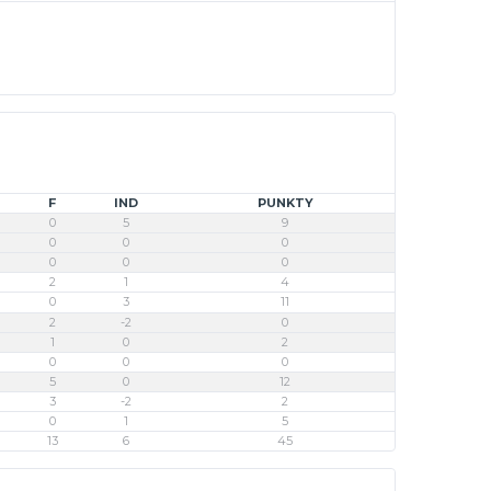
F
IND
PUNKTY
0
5
9
0
0
0
0
0
0
2
1
4
0
3
11
2
-2
0
1
0
2
0
0
0
5
0
12
3
-2
2
0
1
5
13
6
45