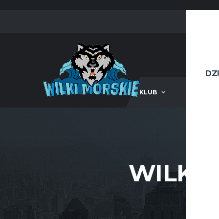
DZ
KLUB
III LIG
WILKI 