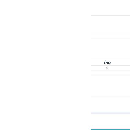
1O
1%
F
IND
18
0
10
0
2C
3C