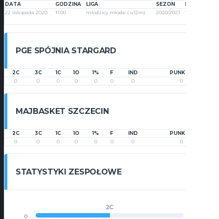
DATA
GODZINA
LIGA
SEZON
KOLEJKA
22 listopada 2020
11:00
młodzicy młodsi ( u12m)
2020/2021
1
PGE SPÓJNIA STARGARD
2C
3C
1C
1O
1%
F
IND
PUNKTY
0
0
0
0
0
0
0
0
MAJBASKET SZCZECIN
2C
3C
1C
1O
1%
F
IND
PUNKTY
0
0
0
0
0
0
0
0
STATYSTYKI ZESPOŁOWE
2C
0
0