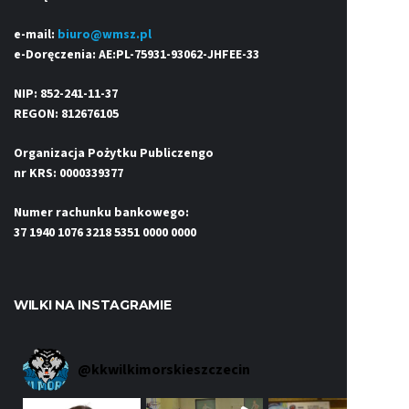
e-mail:
biuro@wmsz.pl
e-Doręczenia: AE:PL-75931-93062-JHFEE-33
NIP: 852-241-11-37
REGON: 812676105
Organizacja Pożytku Publiczengo
nr KRS: 0000339377
Numer rachunku bankowego:
37 1940 1076 3218 5351 0000 0000
WILKI NA INSTAGRAMIE
@
kkwilkimorskieszczecin