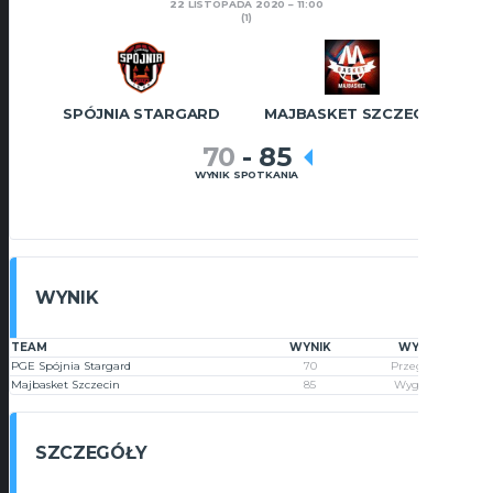
22 LISTOPADA 2020
11:00
(1)
SPÓJNIA STARGARD
MAJBASKET SZCZECIN
70
-
85
WYNIK SPOTKANIA
WYNIK
TEAM
WYNIK
WYNIK
PGE Spójnia Stargard
70
Przegrana
Majbasket Szczecin
85
Wygrana
SZCZEGÓŁY