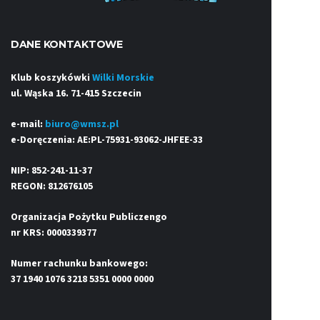
DANE KONTAKTOWE
Klub koszykówki
Wilki Morskie
ul. Wąska 16. 71-415 Szczecin
e-mail:
biuro@wmsz.pl
e-Doręczenia: AE:PL-75931-93062-JHFEE-33
NIP: 852-241-11-37
REGON: 812676105
Organizacja Pożytku Publiczengo
nr KRS: 0000339377
Numer rachunku bankowego:
37 1940 1076 3218 5351 0000 0000