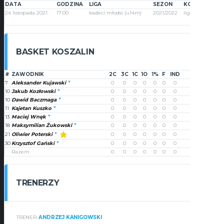
DATA
GODZINA
LIGA
SEZON
KOLEJKA
24 listopada 2021
17:00
kadeci młodsi (u14m)
2021/2022
liga ZCH k.1
BASKET KOSZALIN
#
ZAWODNIK
2C
3C
1C
1O
1%
F
IND
PUNKTY
7
Aleksander Kujawski
0
0
0
0
0
0
0
0
10
Jakub Kozłowski
0
0
0
0
0
0
0
0
10
Dawid Baczmaga
0
0
0
0
0
0
0
0
11
Kajetan Kuszko
0
0
0
0
0
0
0
0
13
Maciej Wnęk
0
0
0
0
0
0
0
0
18
Maksymilian Żukowski
0
0
0
0
0
0
0
0
Oliwier Poterski
21
0
0
0
0
0
0
0
0
30
Krzysztof Gański
0
0
0
0
0
0
0
0
Razem
0
0
0
0
0
0
0
0
TRENERZY
TRENER:
ANDRZEJ KANIGOWSKI