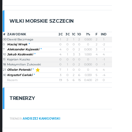
WILKI MORSKIE SZCZECIN
#
ZAWODNIK
2C
3C
1C
1O
1%
F
IND
PUNKTY
00
Dawid Baczmaga
1
2
1
2
0.500
2
1
9
0
Maciej Wnęk
0
0
0
0
0
2
-2
0
7
Aleksander Kujawski
4
0
0
2
0.000
3
-1
8
10
Jakub Kozłowski
4
1
3
3
1.000
4
4
14
11
Kajetan Kuszko
0
0
0
0
0
1
-1
0
18
Maksymilian Żukowski
0
1
0
2
0.000
0
-1
3
Oliwier Poterski
21
7
1
0
0
0
4
4
17
30
Krzysztof Gański
3
0
2
6
0.333
5
-4
8
Razem
19
5
6
15
0.400
21
0
59
TRENERZY
TRENER:
ANDRZEJ KANIGOWSKI