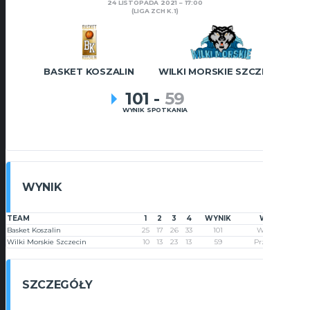
24 LISTOPADA 2021
17:00
(LIGA ZCH K.1)
BASKET KOSZALIN
WILKI MORSKIE SZCZECIN
101
-
59
WYNIK SPOTKANIA
WYNIK
TEAM
1
2
3
4
WYNIK
WYNIK
Basket Koszalin
25
17
26
33
101
Wygrana
Wilki Morskie Szczecin
10
13
23
13
59
Przegrana
SZCZEGÓŁY