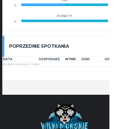
0
0
PUNKTY
0
59
POPRZEDNIE SPOTKANIA
DATA
GOSPODARZ
WYNIK
GOŚĆ
GODZINA
No data available in table