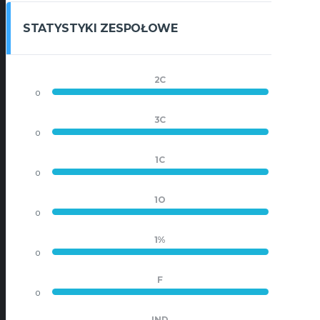
STATYSTYKI ZESPOŁOWE
2C
0
19
3C
0
5
1C
0
6
1O
0
15
1%
0
0.400
F
0
21
IND