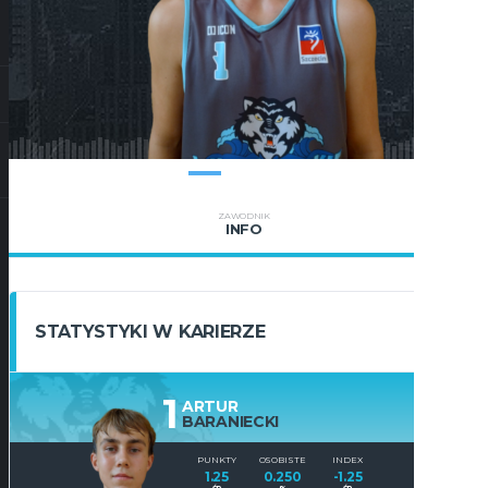
ZAWODNIK
INFO
STATYSTYKI W KARIERZE
1
ARTUR
BARANIECKI
PUNKTY
OSOBISTE
INDEX
1.25
0.250
-1.25