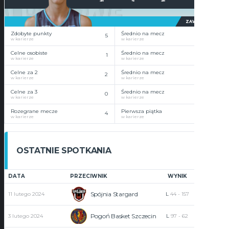
ŚR
%
ŚR
ZAWODNIK
Zdobyte punkty
Średnio na mecz
5
1.3
w karierze
w karierze
Celne osobiste
Średnio na mecz
1
0.3
w karierze
w karierze
Celne za 2
Średnio na mecz
2
0.5
w karierze
w karierze
Celne za 3
Średnio na mecz
0
0
w karierze
w karierze
Rozegrane mecze
Pierwsza piątka
4
0
w karierze
w karierze
OSTATNIE SPOTKANIA
DATA
PRZECIWNIK
WYNIK
PUNKTY
Spójnia Stargard
11 lutego 2024
L
44
-
157
1
Pogoń Basket Szczecin
3 lutego 2024
L
97
-
62
2