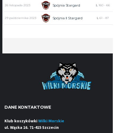
Spójnia Stargard
26 listopada 2023
L
160
-
66
0
Spójnia II Stargard
29 października 2023
L
61
-
87
2
DANE KONTAKTOWE
Klub koszykówki
Wilki Morskie
ul. Wąska 16. 71-415 Szczecin