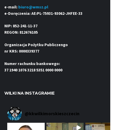
e-mail:
biuro@wmsz.pl
e-Doręczenia: AE:PL-75931-93062-JHFEE-33
NIP: 852-241-11-37
REGON: 812676105
Organizacja Pożytku Publiczengo
nr KRS: 0000339377
Numer rachunku bankowego:
37 1940 1076 3218 5351 0000 0000
WILKI NA INSTAGRAMIE
@
kkwilkimorskieszczecin