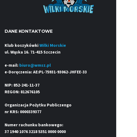
DANE KONTAKTOWE
Klub koszykówki
Wilki Morskie
ul. Wąska 16. 71-415 Szczecin
e-mail:
biuro@wmsz.pl
e-Doręczenia: AE:PL-75931-93062-JHFEE-33
NIP: 852-241-11-37
REGON: 812676105
Organizacja Pożytku Publiczengo
nr KRS: 0000339377
Numer rachunku bankowego:
37 1940 1076 3218 5351 0000 0000