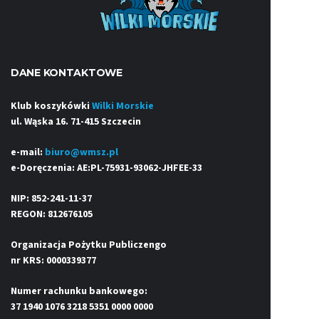
DANE KONTAKTOWE
Klub koszykówki
Wilki Morskie
ul. Wąska 16. 71-415 Szczecin
e-mail:
biuro@wmsz.pl
e-Doręczenia: AE:PL-75931-93062-JHFEE-33
NIP: 852-241-11-37
REGON: 812676105
Organizacja Pożytku Publiczengo
nr KRS: 0000339377
Numer rachunku bankowego:
37 1940 1076 3218 5351 0000 0000