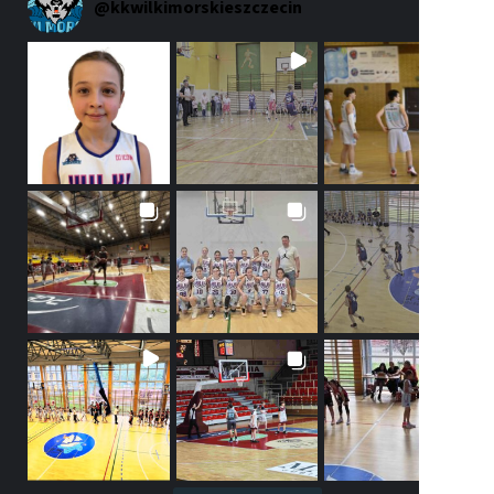
@
kkwilkimorskieszczecin