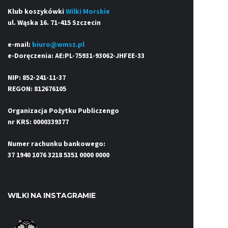
Klub koszykówki
Wilki Morskie
ul. Wąska 16. 71-415 Szczecin
e-mail:
biuro@wmsz.pl
e-Doręczenia: AE:PL-75931-93062-JHFEE-33
NIP: 852-241-11-37
REGON: 812676105
Organizacja Pożytku Publiczengo
nr KRS: 0000339377
Numer rachunku bankowego:
37 1940 1076 3218 5351 0000 0000
WILKI NA INSTAGRAMIE