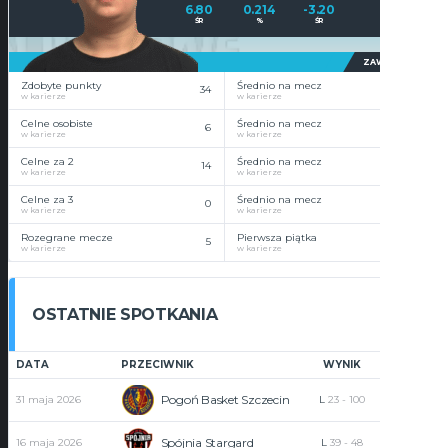
6.80
0.214
-3.20
ŚR
%
ŚR
ZAWODNIK
Zdobyte punkty
Średnio na mecz
34
6.8
w karierze
w karierze
Celne osobiste
Średnio na mecz
6
1.2
w karierze
w karierze
Celne za 2
Średnio na mecz
14
2.8
w karierze
w karierze
Celne za 3
Średnio na mecz
0
0
w karierze
w karierze
Rozegrane mecze
Pierwsza piątka
5
3
w karierze
w karierze
OSTATNIE SPOTKANIA
DATA
PRZECIWNIK
WYNIK
PUNKTY
Pogoń Basket Szczecin
31 maja 2026
L
23
-
100
4
Spójnia Stargard
16 maja 2026
L
39
-
48
13