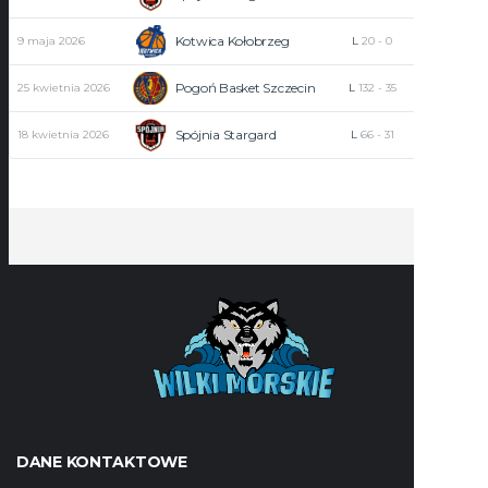
Kotwica Kołobrzeg
9 maja 2026
L
20
-
0
7
Pogoń Basket Szczecin
25 kwietnia 2026
L
132
-
35
2
Spójnia Stargard
18 kwietnia 2026
L
66
-
31
8
DANE KONTAKTOWE