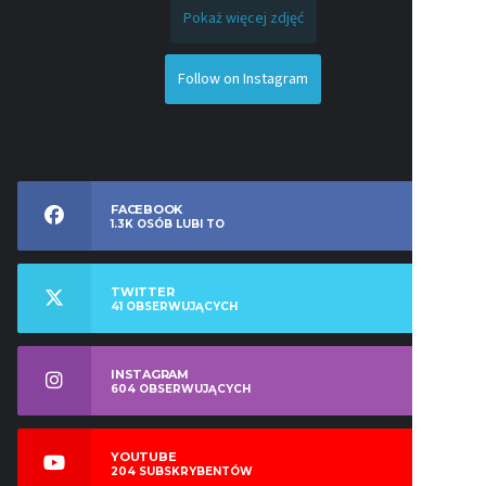
Pokaż więcej zdjęć
Follow on Instagram
FACEBOOK
1.3K
OSÓB LUBI TO
TWITTER
41
OBSERWUJĄCYCH
INSTAGRAM
604
OBSERWUJĄCYCH
YOUTUBE
204
SUBSKRYBENTÓW