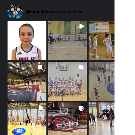
@
kkwilkimorskieszczecin