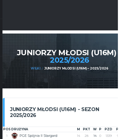
JUNIORZY MŁODSI (U16M) –
2025/2026
WILKI
JUNIORZY MŁODSI (U16M) – 2025/2026
JUNIORZY MŁODSI (U16M) - SEZON
2025/2026
POS
DRUŻYNA
M
PKT
W
P
PZD
PST
+/-
PGE Spójnia II Stargard
1
14
28
14
0
1339
919
420