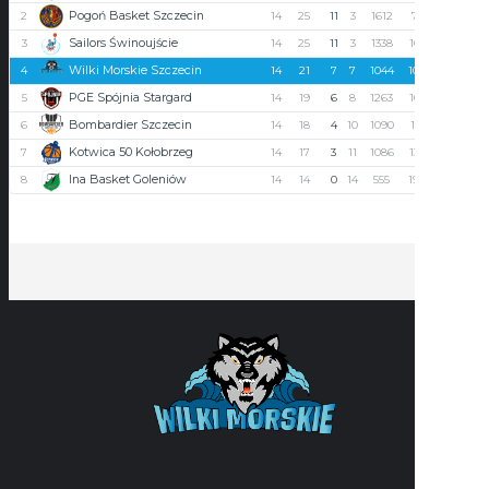
Pogoń Basket Szczecin
2
14
25
11
3
1612
793
819
Sailors Świnoujście
3
14
25
11
3
1338
1039
299
Wilki Morskie Szczecin
4
14
21
7
7
1044
1028
16
PGE Spójnia Stargard
5
14
19
6
8
1263
1085
178
Bombardier Szczecin
6
14
18
4
10
1090
1125
-35
Kotwica 50 Kołobrzeg
7
14
17
3
11
1086
1366
-280
Ina Basket Goleniów
8
14
14
0
14
555
1972
-1417