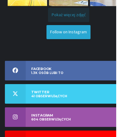
Pokaż więcej zdjęć
Follow on Instagram
FACEBOOK
1.3K
OSÓB LUBI TO
TWITTER
41
OBSERWUJĄCYCH
INSTAGRAM
604
OBSERWUJĄCYCH