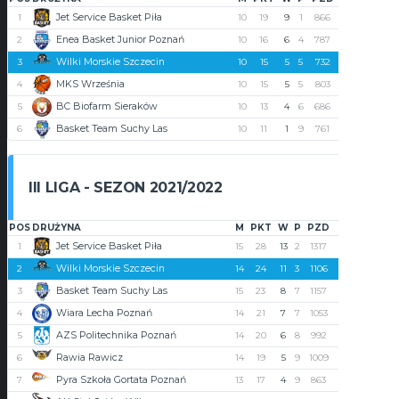
Jet Service Basket Piła
1
10
19
9
1
866
750
116
Enea Basket Junior Poznań
2
10
16
6
4
787
771
16
Wilki Morskie Szczecin
3
10
15
5
5
732
764
-32
MKS Września
4
10
15
5
5
803
832
-26
BC Biofarm Sieraków
5
10
13
4
6
686
682
4
Basket Team Suchy Las
6
10
11
1
9
761
839
-78
III LIGA - SEZON 2021/2022
POS
DRUŻYNA
M
PKT
W
P
PZD
PST
+/-
Jet Service Basket Piła
1
15
28
13
2
1317
1064
253
Wilki Morskie Szczecin
2
14
24
11
3
1106
969
137
Basket Team Suchy Las
3
15
23
8
7
1157
1125
32
Wiara Lecha Poznań
4
14
21
7
7
1053
966
87
AZS Politechnika Poznań
5
14
20
6
8
992
1006
-14
Rawia Rawicz
6
14
19
5
9
1009
1118
-109
Pyra Szkoła Gortata Poznań
7
13
17
4
9
863
981
-118