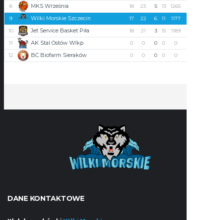
MKS Września
8
18
23
5
13
1265
1473
-208
Wilki Morskie Szczecin
9
17
22
6
11
1177
1261
-84
Jet Service Basket Piła
10
18
21
3
15
1189
1316
-127
AK Stal Ostów Wlkp
11
0
0
0
0
0
0
0
BC Biofarm Sieraków
12
0
0
0
0
0
0
0
DANE KONTAKTOWE