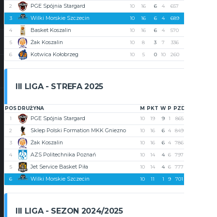
PGE Spójnia Stargard
2
10
16
6
4
657
628
29
Wilki Morskie Szczecin
3
10
16
6
4
689
601
88
Basket Koszalin
4
10
16
6
4
570
489
81
Żak Koszalin
5
10
8
3
7
336
413
-77
Kotwica Kołobrzeg
6
10
5
0
10
260
550
-290
III LIGA - STREFA 2025
POS
DRUŻYNA
M
PKT
W
P
PZD
PST
+/-
PGE Spójnia Stargard
1
10
19
9
1
865
711
154
Sklep Polski Formation MKK Gniezno
2
10
16
6
4
849
775
74
Żak Koszalin
3
10
16
6
4
786
757
29
AZS Politechnika Poznań
4
10
14
4
6
797
750
47
Jet Service Basket Piła
5
10
14
4
6
777
848
-71
Wilki Morskie Szczecin
6
10
11
1
9
701
934
-233
III LIGA - SEZON 2024/2025