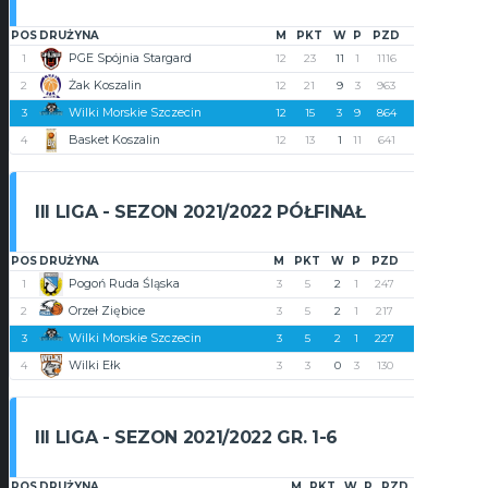
POS
DRUŻYNA
M
PKT
W
P
PZD
PST
+/-
PGE Spójnia Stargard
1
12
23
11
1
1116
782
334
Żak Koszalin
2
12
21
9
3
963
835
128
Wilki Morskie Szczecin
3
12
15
3
9
864
975
-111
Basket Koszalin
4
12
13
1
11
641
992
-351
III LIGA - SEZON 2021/2022 PÓŁFINAŁ
POS
DRUŻYNA
M
PKT
W
P
PZD
PST
+/-
Pogoń Ruda Śląska
1
3
5
2
1
247
185
62
Orzeł Ziębice
2
3
5
2
1
217
169
48
Wilki Morskie Szczecin
3
3
5
2
1
227
205
22
Wilki Ełk
4
3
3
0
3
130
262
-132
III LIGA - SEZON 2021/2022 GR. 1-6
POS
DRUŻYNA
M
PKT
W
P
PZD
PST
+/-