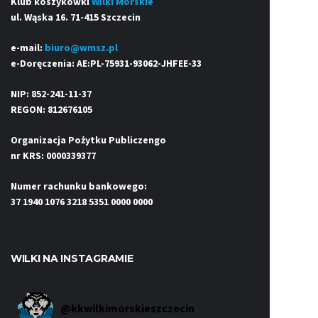
Klub koszykówki
Wilki Morskie
ul. Wąska 16. 71-415 Szczecin
e-mail:
biuro@wmsz.pl
e-Doręczenia: AE:PL-75931-93062-JHFEE-33
NIP: 852-241-11-37
REGON: 812676105
Organizacja Pożytku Publiczengo
nr KRS: 0000339377
Numer rachunku bankowego:
37 1940 1076 3218 5351 0000 0000
WILKI NA INSTAGRAMIE
@
kkwilkimorskieszczecin