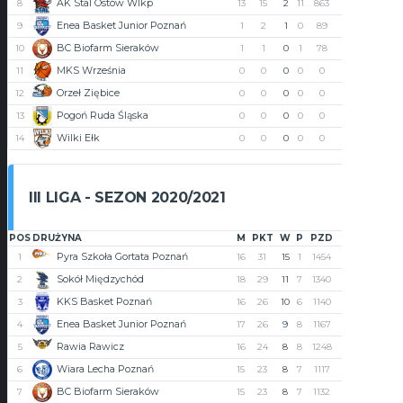
AK Stal Ostów Wlkp
8
13
15
2
11
863
1135
-272
Enea Basket Junior Poznań
9
1
2
1
0
89
81
8
BC Biofarm Sieraków
10
1
1
0
1
78
82
-4
MKS Września
11
0
0
0
0
0
0
0
Orzeł Ziębice
12
0
0
0
0
0
0
0
Pogoń Ruda Śląska
13
0
0
0
0
0
0
0
Wilki Ełk
14
0
0
0
0
0
0
0
III LIGA - SEZON 2020/2021
POS
DRUŻYNA
M
PKT
W
P
PZD
PST
+/-
Pyra Szkoła Gortata Poznań
1
16
31
15
1
1454
1078
376
Sokół Międzychód
2
18
29
11
7
1340
1309
31
KKS Basket Poznań
3
16
26
10
6
1140
1073
67
Enea Basket Junior Poznań
4
17
26
9
8
1167
1221
-54
Rawia Rawicz
5
16
24
8
8
1248
1254
-6
Wiara Lecha Poznań
6
15
23
8
7
1117
1096
21
BC Biofarm Sieraków
7
15
23
8
7
1132
1148
-16