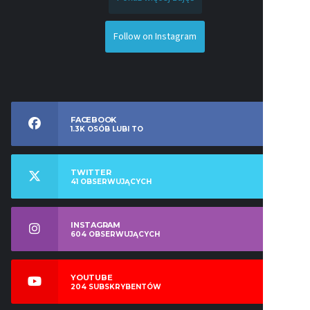
Follow on Instagram
FACEBOOK
1.3K
OSÓB LUBI TO
TWITTER
41
OBSERWUJĄCYCH
INSTAGRAM
604
OBSERWUJĄCYCH
YOUTUBE
204
SUBSKRYBENTÓW