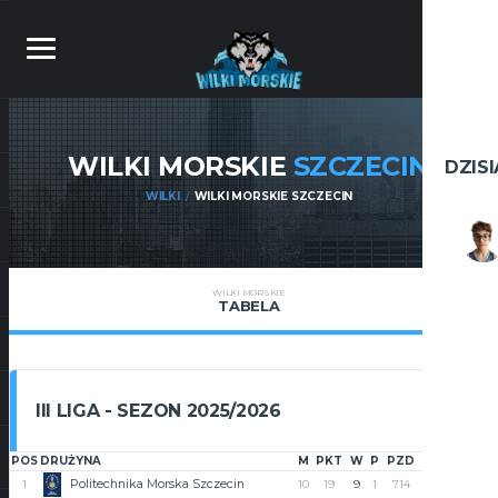
WILKI MORSKIE
SZCZECIN
DZIS
WILKI
WILKI MORSKIE SZCZECIN
WILKI MORSKIE
TABELA
III LIGA - SEZON 2025/2026
POS
DRUŻYNA
M
PKT
W
P
PZD
PST
+/-
Politechnika Morska Szczecin
1
10
19
9
1
714
545
169