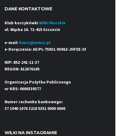
DANE KONTAKTOWE
Klub koszykówki
Wilki Morskie
ul. Wąska 16. 71-415 Szczecin
e-mail:
biuro@wmsz.pl
e-Doręczenia: AE:PL-75931-93062-JHFEE-33
NIP: 852-241-11-37
REGON: 812676105
Organizacja Pożytku Publiczengo
nr KRS: 0000339377
Numer rachunku bankowego:
37 1940 1076 3218 5351 0000 0000
WILKI NA INSTAGRAMIE