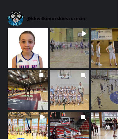
@
kkwilkimorskieszczecin