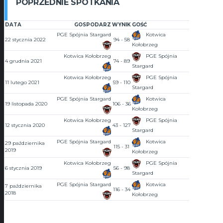
POPRZEDNIE SPOTKANIA
DATA
GOSPODARZ
WYNIK
GOŚĆ
GODZINA
PGE Spójnia Stargard
Kotwica
22 stycznia 2022
94 - 58
12:30
Kołobrzeg
Kotwica Kołobrzeg
PGE Spójnia
4 grudnia 2021
74 - 89
12:30
Stargard
Kotwica Kołobrzeg
PGE Spójnia
11 lutego 2021
59 - 110
16:00
Stargard
PGE Spójnia Stargard
Kotwica
19 listopada 2020
106 - 36
16:15
Kołobrzeg
Kotwica Kołobrzeg
PGE Spójnia
12 stycznia 2020
43 - 127
10:30
Stargard
PGE Spójnia Stargard
Kotwica
29 października
115 - 31
17:45
2019
Kołobrzeg
Kotwica Kołobrzeg
PGE Spójnia
6 stycznia 2019
56 - 98
10:30
Stargard
PGE Spójnia Stargard
Kotwica
7 października
116 - 34
11:00
2018
Kołobrzeg