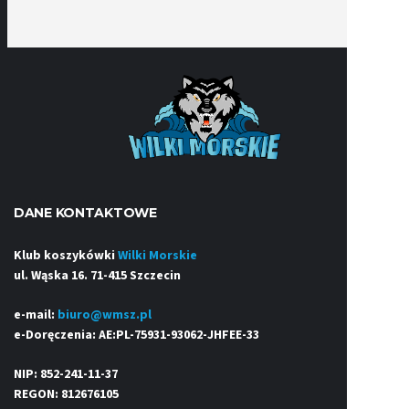
DANE KONTAKTOWE
Klub koszykówki
Wilki Morskie
ul. Wąska 16. 71-415 Szczecin
e-mail:
biuro@wmsz.pl
e-Doręczenia: AE:PL-75931-93062-JHFEE-33
NIP: 852-241-11-37
REGON: 812676105