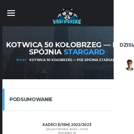
KOTWICA 50 KOŁOBRZEG — PGE
DZIS
SPÓJNIA
STARGARD
WILKI
KOTWICA 50 KOŁOBRZEG — PGE SPÓJNIA STARGARD
PODSUMOWANIE
KADECI (U15M) 2022/2023
26 LISTOPADA 2022
10:00
(KOLEJKA 9)