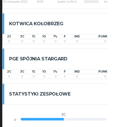
26 listopada 2022
10:00
kadeci (u15m)
2022/2023
kolejka 9
KOTWICA KOŁOBRZEG
2C
3C
1C
1O
1%
F
IND
PUNKTY
0
0
0
0
0
0
0
0
PGE SPÓJNIA STARGARD
2C
3C
1C
1O
1%
F
IND
PUNKTY
0
0
0
0
0
0
0
0
STATYSTYKI ZESPOŁOWE
2C
0
0