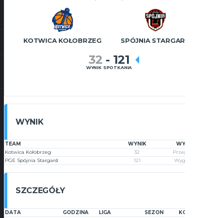
KOTWICA KOŁOBRZEG
SPÓJNIA STARGARD
32
-
121
WYNIK SPOTKANIA
WYNIK
TEAM
WYNIK
WYNIK
Kotwica Kołobrzeg
32
Przegrana
PGE Spójnia Stargard
121
Wygrana
SZCZEGÓŁY
DATA
GODZINA
LIGA
SEZON
KOLEJKA