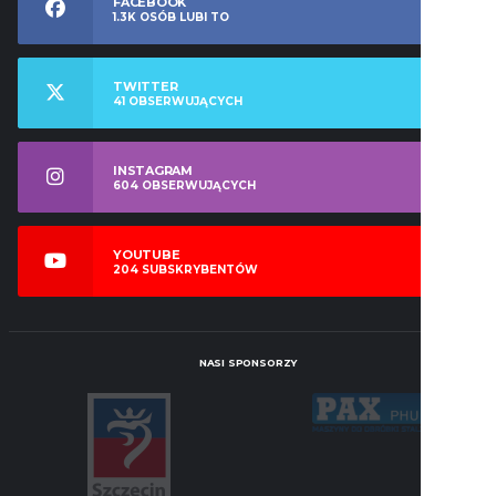
FACEBOOK
1.3K
OSÓB LUBI TO
TWITTER
41
OBSERWUJĄCYCH
INSTAGRAM
604
OBSERWUJĄCYCH
YOUTUBE
204
SUBSKRYBENTÓW
NASI SPONSORZY