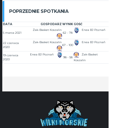
POPRZEDNIE SPOTKANIA
DATA
GOSPODARZ
WYNIK
GOŚĆ
GODZINA
Żak-Basket Koszalin
Enea BJ Poznań
5 marca 2021
62 - 78
19:00
Żak-Basket Koszalin
Enea BJ Poznań
22 czerwca
67 - 100
17:00
2020
Enea BJ Poznań
Żak-Basket
19 czerwca
98 - 58
18:30
2020
Koszalin