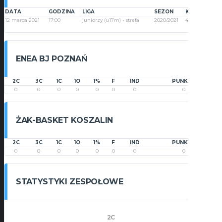
DATA
GODZINA
LIGA
SEZON
KOLEJKA
12 marca 2021
17:00
juniorzy (u17m) - strefa
2020/2021
4
ENEA BJ POZNAŃ
2C
3C
1C
1O
1%
F
IND
PUNKTY
0
0
0
0
0
0
0
0
ŻAK-BASKET KOSZALIN
2C
3C
1C
1O
1%
F
IND
PUNKTY
0
0
0
0
0
0
0
0
STATYSTYKI ZESPOŁOWE
2C