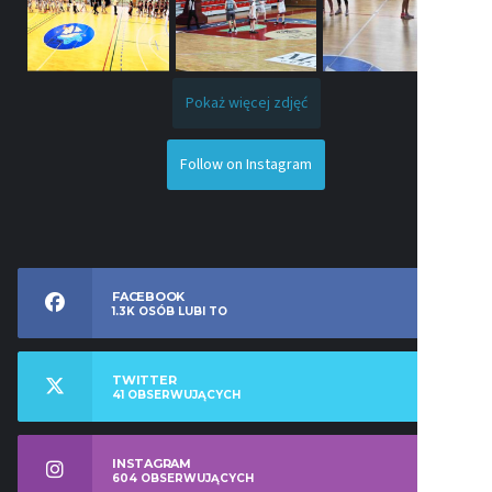
Pokaż więcej zdjęć
Follow on Instagram
FACEBOOK
1.3K
OSÓB LUBI TO
TWITTER
41
OBSERWUJĄCYCH
INSTAGRAM
604
OBSERWUJĄCYCH