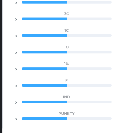
0
0
3C
0
0
1C
0
0
1O
0
0
1%
0
0
F
0
0
IND
0
0
PUNKTY
0
0