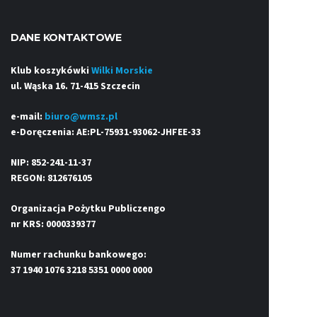
DANE KONTAKTOWE
Klub koszykówki
Wilki Morskie
ul. Wąska 16. 71-415 Szczecin
e-mail:
biuro@wmsz.pl
e-Doręczenia: AE:PL-75931-93062-JHFEE-33
NIP: 852-241-11-37
REGON: 812676105
Organizacja Pożytku Publiczengo
nr KRS: 0000339377
Numer rachunku bankowego:
37 1940 1076 3218 5351 0000 0000