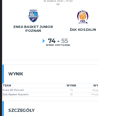
12 MARCA 2021
17:00
(4)
ENEA BASKET JUNIOR
ŻAK KOSZALIN
POZNAŃ
74
-
55
WYNIK SPOTKANIA
WYNIK
TEAM
WYNIK
WYNIK
Enea BJ Poznań
74
Wygrana
Żak-Basket Koszalin
55
Przegrana
SZCZEGÓŁY