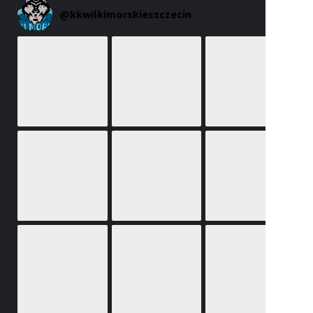
@
kkwilkimorskieszczecin