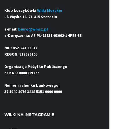
Klub koszykówki
Wilki Morskie
ul. Wąska 16. 71-415 Szczecin
e-mail:
biuro@wmsz.pl
e-Doręczenia: AE:PL-75931-93062-JHFEE-33
NIP: 852-241-11-37
REGON: 812676105
Organizacja Pożytku Publiczengo
nr KRS: 0000339377
Numer rachunku bankowego:
37 1940 1076 3218 5351 0000 0000
WILKI NA INSTAGRAMIE