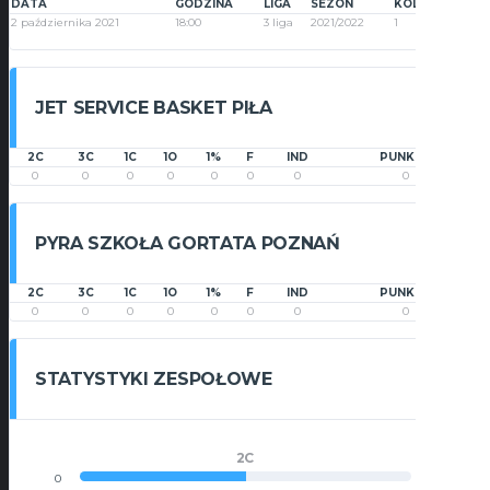
DATA
GODZINA
LIGA
SEZON
KOLEJKA
2 października 2021
18:00
3 liga
2021/2022
1
JET SERVICE BASKET PIŁA
2C
3C
1C
1O
1%
F
IND
PUNKTY
0
0
0
0
0
0
0
0
PYRA SZKOŁA GORTATA POZNAŃ
2C
3C
1C
1O
1%
F
IND
PUNKTY
0
0
0
0
0
0
0
0
STATYSTYKI ZESPOŁOWE
2C
0
0