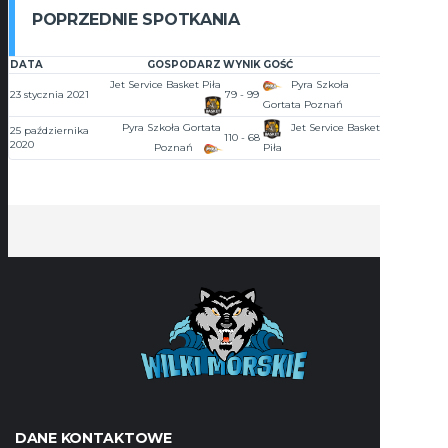
POPRZEDNIE SPOTKANIA
DATA
GOSPODARZ
WYNIK
GOŚĆ
GODZINA
Jet Service Basket Piła
Pyra Szkoła
23 stycznia 2021
79 - 99
18:00
Gortata Poznań
Pyra Szkoła Gortata
Jet Service Basket
25 października
110 - 68
17:30
2020
Poznań
Piła
DANE KONTAKTOWE