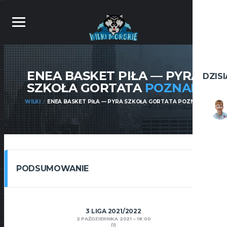
ENEA BASKET PIŁA — PYRA
DZIS
SZKOŁA GORTATA
POZNAŃ
WILKI
ENEA BASKET PIŁA — PYRA SZKOŁA GORTATA POZNAŃ
PODSUMOWANIE
3 LIGA 2021/2022
2 PAŹDZIERNIKA 2021
18:00
(1)