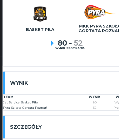
MKK PYRA SZKOŁA
BASKET PIŁA
GORTATA POZNAŃ
80
-
52
WYNIK SPOTKANIA
WYNIK
TEAM
WYNIK
WYNIK
Jet Service Basket Piła
80
Wygrana
Pyra Szkoła Gortata Poznań
52
Przegrana
SZCZEGÓŁY