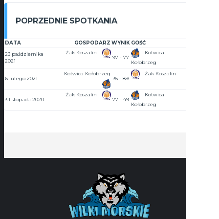
POPRZEDNIE SPOTKANIA
DATA
GOSPODARZ
WYNIK
GOŚĆ
GODZINA
Żak Koszalin
Kotwica
23 października
97 - 77
13:00
2021
Kołobrzeg
Kotwica Kołobrzeg
Żak Koszalin
6 lutego 2021
35 - 89
12:30
Żak Koszalin
Kotwica
3 listopada 2020
77 - 49
17:00
Kołobrzeg