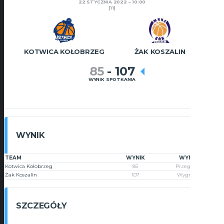
22 STYCZNIA 2022
10:00
(11)
KOTWICA KOŁOBRZEG
ŻAK KOSZALIN
85
-
107
WYNIK SPOTKANIA
WYNIK
TEAM
WYNIK
WYNIK
Kotwica Kołobrzeg
85
Przegrana
Żak Koszalin
107
Wygrana
SZCZEGÓŁY