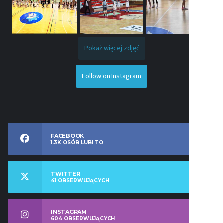
Pokaż więcej zdjęć
Follow on Instagram
FACEBOOK
1.3K
OSÓB LUBI TO
TWITTER
41
OBSERWUJĄCYCH
INSTAGRAM
604
OBSERWUJĄCYCH