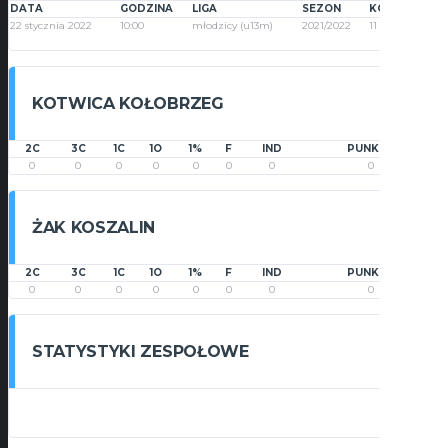
DATA
GODZINA
LIGA
SEZON
KOLEJKA
22 stycznia 2022
10:00
młodzicy (u13m)
2021/2022
11
KOTWICA KOŁOBRZEG
2C
3C
1C
1O
1%
F
IND
PUNKTY
0
0
0
0
0
0
0
0
ŻAK KOSZALIN
2C
3C
1C
1O
1%
F
IND
PUNKTY
0
0
0
0
0
0
0
0
STATYSTYKI ZESPOŁOWE