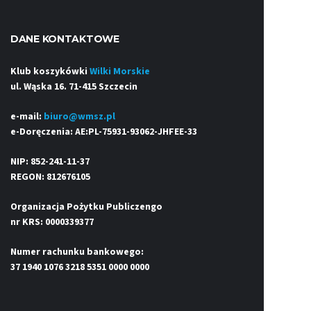
DANE KONTAKTOWE
Klub koszykówki
Wilki Morskie
ul. Wąska 16. 71-415 Szczecin
e-mail:
biuro@wmsz.pl
e-Doręczenia: AE:PL-75931-93062-JHFEE-33
NIP: 852-241-11-37
REGON: 812676105
Organizacja Pożytku Publiczengo
nr KRS: 0000339377
Numer rachunku bankowego:
37 1940 1076 3218 5351 0000 0000