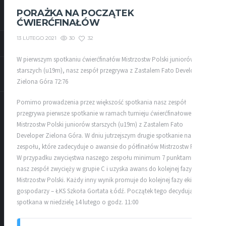
PORAŻKA NA POCZĄTEK
ĆWIERĆFINAŁÓW
30
32
13 LUTEGO 2021
W pierwszym spotkaniu ćwierćfinałów Mistrzostw Polski juniorów
starszych (u19m), nasz zespół przegrywa z Zastalem Fato Developer
Zielona Góra 72:76
Pomimo prowadzenia przez większość spotkania nasz zespół
przegrywa pierwsze spotkanie w ramach turnieju ćwierćfinałowego
Mistrzostw Polski juniorów starszych (u19m) z Zastalem Fato
Developer Zielona Góra. W dniu jutrzejszym drugie spotkanie naszego
zespołu, które zadecyduje o awansie do półfinałów Mistrzostw Polski.
W przypadku zwycięstwa naszego zespołu minimum 7 punktami, to
nasz zespół zwycięży w grupie C i uzyska awans do kolejnej fazy
Mistrzostw Polski. Każdy inny wynik promuje do kolejnej fazy ekipę
gospodarzy – ŁKS Szkoła Gortata Łódź. Początek tego decydującego
spotkana w niedzielę 14 lutego o godz. 11:00