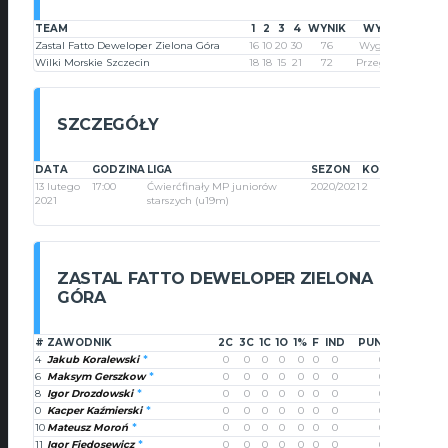
TEAM
1
2
3
4
WYNIK
WYNIK
Zastal Fatto Deweloper Zielona Góra
16
10
20
30
76
Wygrana
Wilki Morskie Szczecin
18
18
15
21
72
Przegrana
SZCZEGÓŁY
DATA
GODZINA
LIGA
SEZON
KOLEJKA
13 lutego
17:00
Ćwierćfinały MP juniorów
2020/2021
2
2021
starszych (u19m)
ZASTAL FATTO DEWELOPER ZIELONA
GÓRA
#
ZAWODNIK
2C
3C
1C
1O
1%
F
IND
PUNKTY
4
Jakub Koralewski
0
0
0
0
0
0
0
0
6
Maksym Gerszkow
0
0
0
0
0
0
0
0
8
Igor Drozdowski
0
0
0
0
0
0
0
0
0
Kacper Kaźmierski
0
0
0
0
0
0
0
0
10
Mateusz Moroń
0
0
0
0
0
0
0
0
11
Igor Fiedosewicz
0
0
0
0
0
0
0
0