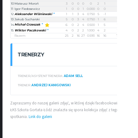
10
Mateusz Moroń
3
0
0
0
0
2
1
6
11
Igor Fiedosewicz
1
0
0
1
0.000
0
0
2
12
Aleksander Wiśniewski
1
1
3
4
0.750
5
-1
8
13
Jakub Sucharski
5
0
3
4
0.750
1
6
13
Michał Grzeszak
14
6
0
2
4
0.500
1
5
14
15
Wiktor Paczkowski
4
0
2
2
1.000
4
2
10
Razem
25
2
16
27
0.593
16
16
72
TRENERZY
TRENER
/
ASYSTENT TRENERA:
ADAM SELL
TRENER:
ANDRZEJ KANIGOWSKI
Zapraszamy do naszej galerii zdjęć, w której dzięki facebookowi klubu
ŁKS Szkoła Gortata Łódź znalazła się spora kolekcja zdjęć z tego
spotkania.
Link do galer
ii