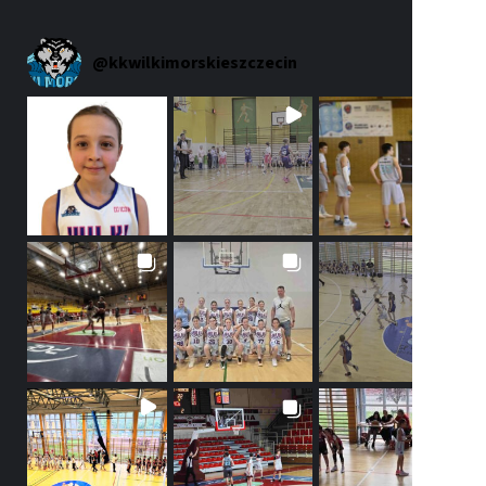
@
kkwilkimorskieszczecin