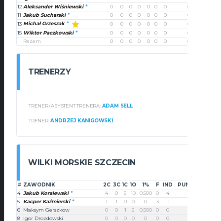
12
Aleksander Wiśniewski
0
0
0
0
0
0
0
0
11
Jakub Sucharski
0
0
0
0
0
0
0
0
Michał Grzeszak
13
0
0
0
0
0
0
0
0
15
Wiktor Paczkowski
0
0
0
0
0
0
0
0
Razem
0
0
0
0
0
0
0
0
TRENERZY
TRENER
/
ASYSTENT TRENERA:
ADAM SELL
TRENER:
ANDRZEJ KANIGOWSKI
WILKI MORSKIE SZCZECIN
#
ZAWODNIK
2C
3C
1C
1O
1%
F
IND
PUNKTY
4
Jakub Koralewski
4
0
5
10
0.500
0
4
13
5
Kacper Kaźmierski
1
1
0
0
0
3
-1
5
6
Maksym Gerszkow
0
0
1
2
0.500
0
0
1
8
Igor Drozdowski
0
0
0
0
0
0
0
0