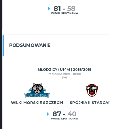
81
-
58
WYNIK SPOTKANIA
PODSUMOWANIE
MŁODZICY ( U14M ) 2018/2019
17 MARCA 2019
10:00
(14)
WILKI MORSKIE SZCZECIN
SPÓJNIA II STARGARD
87
-
40
WYNIK SPOTKANIA