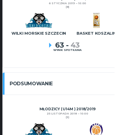
6 STYCZNIA 2019
10:00
(8)
WILKI MORSKIE SZCZECIN
BASKET KOSZALIN
63
-
43
WYNIK SPOTKANIA
PODSUMOWANIE
MŁODZICY ( U14M ) 2018/2019
25 LISTOPADA 2018
10:00
(5)