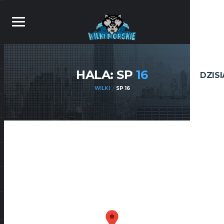
HALA: SP
16
DZIS
WILKI
SP 16