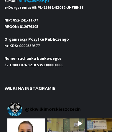
e-mail:
biuro@wmsz.pl
e-Doręczenia: AE:PL-75931-93062-JHFEE-33
NIP: 852-241-11-37
REGON: 812676105
Organizacja Pożytku Publiczengo
nr KRS: 0000339377
Numer rachunku bankowego:
37 1940 1076 3218 5351 0000 0000
WILKI NA INSTAGRAMIE
@
kkwilkimorskieszczecin