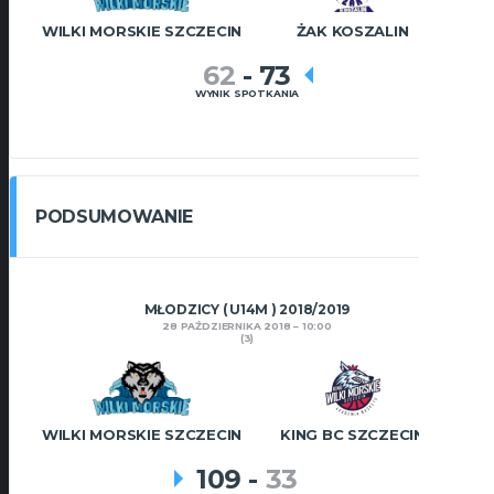
WILKI MORSKIE SZCZECIN
ŻAK KOSZALIN
62
-
73
WYNIK SPOTKANIA
PODSUMOWANIE
MŁODZICY ( U14M ) 2018/2019
28 PAŹDZIERNIKA 2018
10:00
(3)
WILKI MORSKIE SZCZECIN
KING BC SZCZECIN
109
-
33