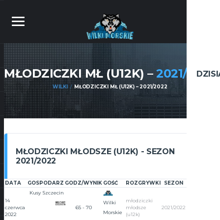
MŁODZICZKI MŁ (U12K) –
2021/2022
DZIS
WILKI
MŁODZICZKI MŁ (U12K) – 2021/2022
MŁODZICZKI MŁODSZE (U12K) - SEZON
2021/2022
DATA
GOSPODARZ
GODZ/WYNIK
GOŚĆ
ROZGRYWKI
SEZON
HALA
ARTY
Kusy Szczecin
POD
14
młodziczki
Wilki
czerwca
65 - 70
młodsze
2021/2022
Morskie
2022
(u12k)