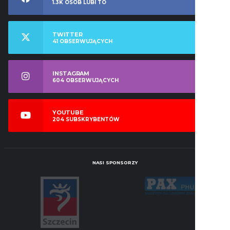
1.3K
OSÓB LUBI TO
TWITTER
41
OBSERWUJĄCYCH
INSTAGRAM
604
OBSERWUJĄCYCH
YOUTUBE
204
SUBSKRYBENTÓW
NASI SPONSORZY