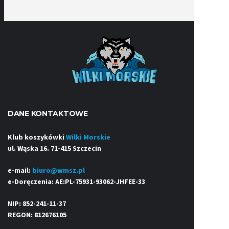
DANE KONTAKTOWE
Klub koszykówki
Wilki Morskie
ul. Wąska 16. 71-415 Szczecin
e-mail:
biuro@wmsz.pl
e-Doręczenia: AE:PL-75931-93062-JHFEE-33
NIP: 852-241-11-37
REGON: 812676105