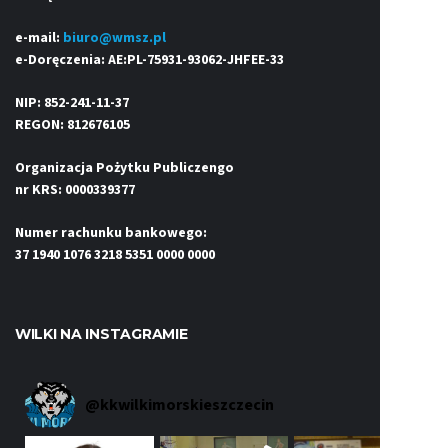
e-mail:
biuro@wmsz.pl
e-Doręczenia: AE:PL-75931-93062-JHFEE-33
NIP: 852-241-11-37
REGON: 812676105
Organizacja Pożytku Publiczengo
nr KRS: 0000339377
Numer rachunku bankowego:
37 1940 1076 3218 5351 0000 0000
WILKI NA INSTAGRAMIE
@
kkwilkimorskieszczecin