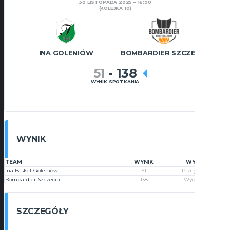
30 LISTOPADA 2025
16:00
(KOLEJKA 10)
INA GOLENIÓW
BOMBARDIER SZCZECIN
51
-
138
WYNIK SPOTKANIA
WYNIK
TEAM
WYNIK
WYNIK
Ina Basket Goleniów
51
Przegrana
Bombardier Szczecin
138
Wygrana
SZCZEGÓŁY