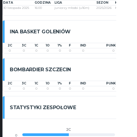
DATA
GODZINA
LIGA
SEZON
KOLEJKA
30 listopada 2025
16:00
juniorzy młodsi (u16m)
2025/2026
Kolejka 10
INA BASKET GOLENIÓW
2C
3C
1C
1O
1%
F
IND
PUNKTY
0
0
0
0
0
0
0
0
BOMBARDIER SZCZECIN
2C
3C
1C
1O
1%
F
IND
PUNKTY
0
0
0
0
0
0
0
0
STATYSTYKI ZESPOŁOWE
2C
0
0