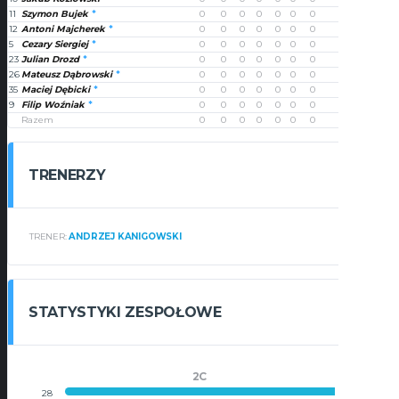
11
Szymon Bujek
0
0
0
0
0
0
0
0
12
Antoni Majcherek
0
0
0
0
0
0
0
0
5
Cezary Siergiej
0
0
0
0
0
0
0
0
23
Julian Drozd
0
0
0
0
0
0
0
0
26
Mateusz Dąbrowski
0
0
0
0
0
0
0
0
35
Maciej Dębicki
0
0
0
0
0
0
0
0
9
Filip Woźniak
0
0
0
0
0
0
0
0
Razem
0
0
0
0
0
0
0
0
TRENERZY
TRENER:
ANDRZEJ KANIGOWSKI
STATYSTYKI ZESPOŁOWE
2C
28
0