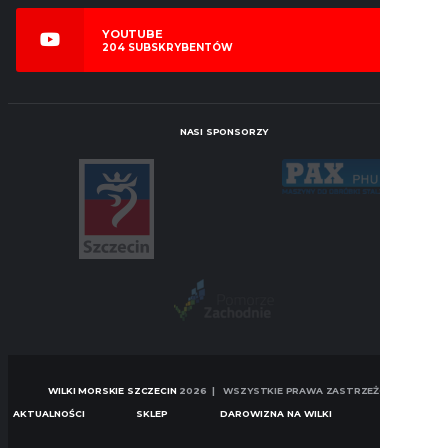
YOUTUBE
204
SUBSKRYBENTÓW
NASI SPONSORZY
WILKI MORSKIE SZCZECIN
2026 | WSZYSTKIE PRAWA ZASTRZEŻONE
AKTUALNOŚCI
SKLEP
DAROWIZNA NA WILKI
KONTAKT