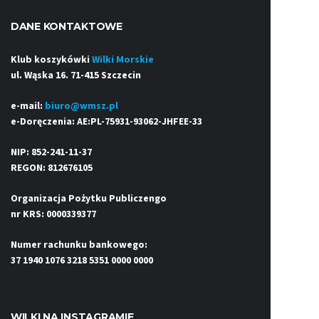
DANE KONTAKTOWE
Klub koszykówki
Wilki Morskie
ul. Wąska 16. 71-415 Szczecin
e-mail:
biuro@wmsz.pl
e-Doręczenia: AE:PL-75931-93062-JHFEE-33
NIP: 852-241-11-37
REGON: 812676105
Organizacja Pożytku Publiczengo
nr KRS: 0000339377
Numer rachunku bankowego:
37 1940 1076 3218 5351 0000 0000
WILKI NA INSTAGRAMIE