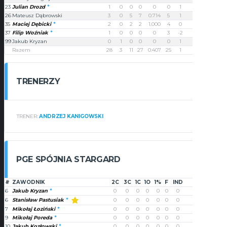
23
Julian Drozd
1
0
0
0
0
0
1
2
26
Mateusz Dąbrowski
3
0
5
7
0.714
5
1
11
35
Maciej Dębicki
2
0
2
2
1.000
4
0
6
37
Filip Woźniak
1
0
0
0
0
3
-2
2
99
Jakub Kryzan
0
1
0
0
0
0
1
3
Razem
28
3
11
27
0.407
25
1
76
TRENERZY
TRENER:
ANDRZEJ KANIGOWSKI
PGE SPÓJNIA STARGARD
#
ZAWODNIK
2C
3C
1C
1O
1%
F
IND
PUNKTY
6
Jakub Kryzan
0
0
0
0
0
0
0
0
Stanisław Pastusiak
6
0
0
0
0
0
0
0
0
7
Mikołaj Łoziński
0
0
0
0
0
0
0
0
9
Mikołaj Poreda
0
0
0
0
0
0
0
0
10
Jakub Kozłowski
0
0
0
0
0
0
0
0