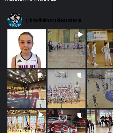
@
kkwilkimorskieszczecin