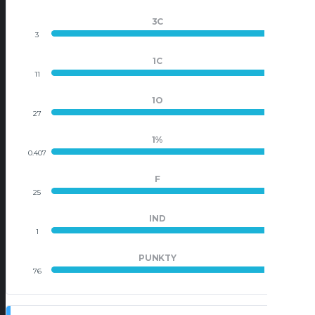
3C
3
0
1C
11
0
1O
27
0
1%
0.407
0
F
25
0
IND
1
0
PUNKTY
76
0