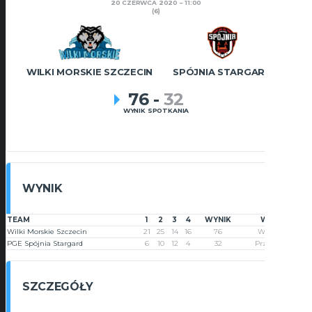
20 CZERWCA 2020
11:00
(6)
WILKI MORSKIE SZCZECIN
SPÓJNIA STARGARD
76
-
32
WYNIK SPOTKANIA
WYNIK
TEAM
1
2
3
4
WYNIK
WYNIK
Wilki Morskie Szczecin
21
25
14
16
76
Wygrana
PGE Spójnia Stargard
6
10
12
4
32
Przegrana
SZCZEGÓŁY