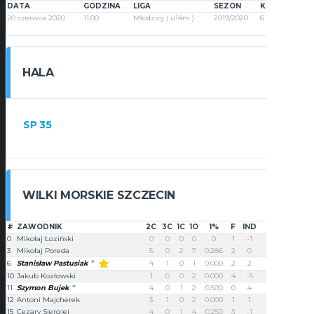
DATA
GODZINA
LIGA
SEZON
KOLEJKA
20 czerwca 2020
11:00
Młodzicy ( u14m )
2019/2020
6
HALA
SP 35
WILKI MORSKIE SZCZECIN
#
ZAWODNIK
2C
3C
1C
1O
1%
F
IND
PUNKTY
0
Mikołaj Łoziński
0
0
0
0
0
1
-1
0
3
Mikołaj Poreda
5
0
2
7
0.286
2
0
12
Stanisław Pastusiak
6
4
1
0
1
0.000
2
2
11
10
Jakub Kozłowski
1
0
0
2
0.000
4
-5
2
11
Szymon Bujek
4
0
1
2
0.500
0
4
9
12
Antoni Majcherek
3
1
0
2
0.000
1
1
9
15
Cezary Siergiej
4
0
1
4
0.250
3
-1
9