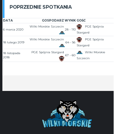
POPRZEDNIE SPOTKANIA
DATA
GOSPODARZ
WYNIK
GOŚĆ
GODZINA
Wilki Morskie Szczecin
PGE Spójnia
6 marca 2020
28 - 110
18:00
Stargard
Wilki Morskie Szczecin
PGE Spójnia
18 lutego 2019
64 - 56
15:00
Stargard
PGE Spójnia Stargard
Wilki Morskie
18 listopada
67 - 60
10:00
2018
Szczecin