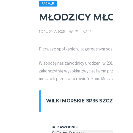
U13M_II
MŁODZICY MŁODSI
1 GRUDNIA 2025
32
15
Pierwsze spotkanie w tegorocznym sezonie rozegrali
W sobotę nas zawodnicy urodzeni w 2014 roku w s
zakończył się wysokim zwycięstwem przyjezdnych 
meczach przeciwko rówieśnikom. Mecz zakończył 
WILKI MORSKIE SP35 SZCZECIN
#
ZAWODNIK
0
Olgierd Olkowski