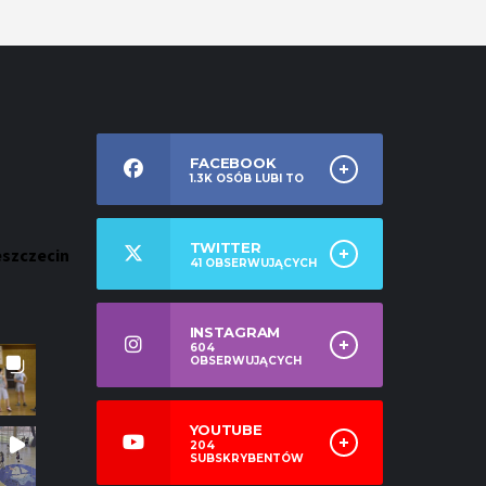
FACEBOOK
1.3K
OSÓB LUBI TO
TWITTER
eszczecin
41
OBSERWUJĄCYCH
INSTAGRAM
604
OBSERWUJĄCYCH
YOUTUBE
204
SUBSKRYBENTÓW