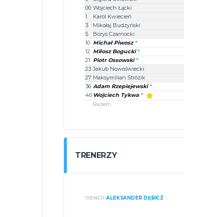
00
Wojciech Łącki
1
Karol Kwiecień
3
Mikołaj Budzyński
5
Borys Czarnocki
10
Michał Piwosz
12
Miłosz Bogucki
21
Piotr Ossowski
23
Jakub Nowoświecki
27
Maksymilian Strózik
36
Adam Rzepiejewski
40
Wojciech Tykwa
Razem
TRENERZY
TRENER:
ALEKSANDER DĘBICZ