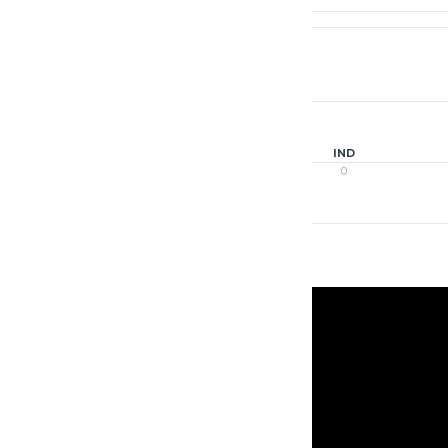
1O
1%
F
IND
31
0
11
0
ego spotkania