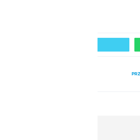
SHARE ON TWITTER
 Z KUSYM
PRZ