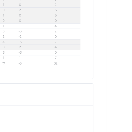
1
0
2
0
2
5
1
0
6
0
0
0
1
1
4
3
-3
2
2
-2
0
4
-3
2
0
2
4
3
-3
0
1
1
7
17
-6
32