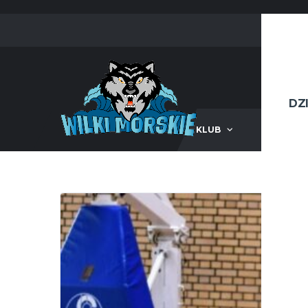
DZ
KLUB
III LIG