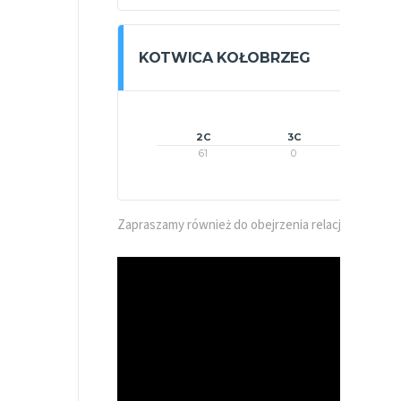
KOTWICA KOŁOBRZEG
2C
3C
1C
61
0
8
Zapraszamy również do obejrzenia relacji video z t