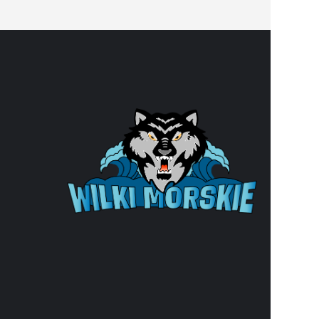
DANE 
Klub ko
ul. Wąska
e-mail:
b
e-Doręcz
33
NIP: 852-
REGON: 8
Organiza
nr KRS: 