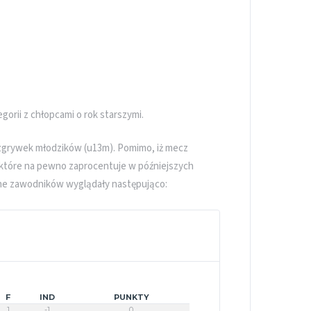
gorii z chłopcami o rok starszymi.
zgrywek młodzików (u13m). Pomimo, iż mecz
które na pewno zaprocentuje w późniejszych
lne zawodników wyglądały następująco:
F
IND
PUNKTY
1
-1
0