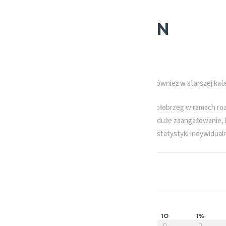
 ROZPOCZĘLI SEZON
 nasi młodzicy młodsi (u12m), którzy rywalizują również w starszej kate
woim pierwszym spotkaniu podejmowali Kotwicę Kołobrzeg w ramach ro
to w grze naszych zawodników widać było bardzo duże zaangażowanie, 
się wygraną Kotwicy
32:130 (4:35; 8:33; 14:31; 6:31)
a statystyki indywidua
2C
3C
1C
1O
1%
0
0
0
0
0