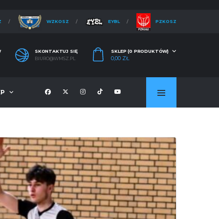
Z
WZKOSZ
EYBL
PZKOSZ
W
SKONTAKTUJ SIĘ
SKLEP (0 PRODUKTÓW)
0,00
ZŁ
BIURO@WMSZ.PL
EP