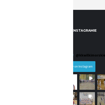
KONTAKTOWE
WILKI NA INSTAGRAMIE
szykówki
Wilki Morskie
 16. 71-415 Szczecin
@
kkwilkimorski
iuro@wmsz.pl
Follow on Instagram
enia: AE:PL-75931-93062-JHFEE-
241-11-37
12676105
cja Pożytku Publiczengo
0000339377