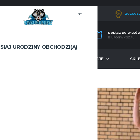
ZOZKOS
DOŁĄCZ DO WILKÓ
BIURO@WMSZ.PL
ISIAJ URODZINY OBCHODZI(Ą)
A
MŁODZIEŻ
INFORMACJE
SKL