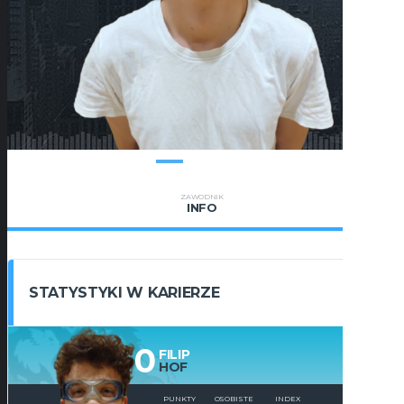
ZAWODNIK
INFO
STATYSTYKI W KARIERZE
0
FILIP
HOF
PUNKTY
OSOBISTE
INDEX