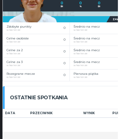
0
0
0
ŚR
%
ŚR
ZAWODNIK
Zdobyte punkty
Średnio na mecz
0
0
w karierze
w karierze
Celne osobiste
Średnio na mecz
0
0
w karierze
w karierze
Celne za 2
Średnio na mecz
0
0
w karierze
w karierze
Celne za 3
Średnio na mecz
0
0
w karierze
w karierze
Rozegrane mecze
Pierwsza piątka
0
0
w karierze
w karierze
OSTATNIE SPOTKANIA
DATA
PRZECIWNIK
WYNIK
PUNKTY