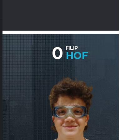
0
FILIP
HOF