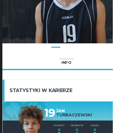
ZAWODNIK
INFO
STATYSTYKI W KARIERZE
19
JAN
TURBACZEWSKI
PUNKTY
OSOBISTE
INDEX
0
0
0