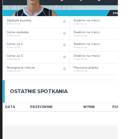
ŚR
%
ŚR
ZAWODNIK
Zdobyte punkty
Średnio na mecz
0
0
w karierze
w karierze
Celne osobiste
Średnio na mecz
0
0
w karierze
w karierze
Celne za 2
Średnio na mecz
0
0
w karierze
w karierze
Celne za 3
Średnio na mecz
0
0
w karierze
w karierze
Rozegrane mecze
Pierwsza piątka
0
0
w karierze
w karierze
OSTATNIE SPOTKANIA
DATA
PRZECIWNIK
WYNIK
PUNKTY