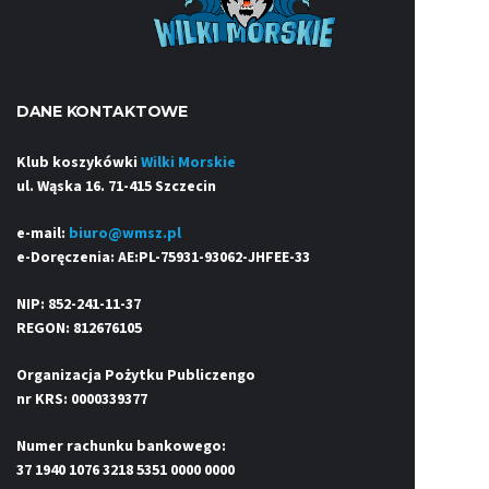
DANE KONTAKTOWE
Klub koszykówki
Wilki Morskie
ul. Wąska 16. 71-415 Szczecin
e-mail:
biuro@wmsz.pl
e-Doręczenia: AE:PL-75931-93062-JHFEE-33
NIP: 852-241-11-37
REGON: 812676105
Organizacja Pożytku Publiczengo
nr KRS: 0000339377
Numer rachunku bankowego:
37 1940 1076 3218 5351 0000 0000