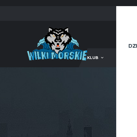
DZ
KLUB
III LIG
11