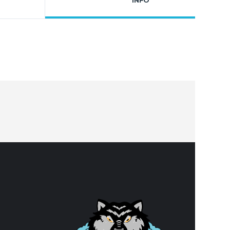
INFO
DANE 
Klub ko