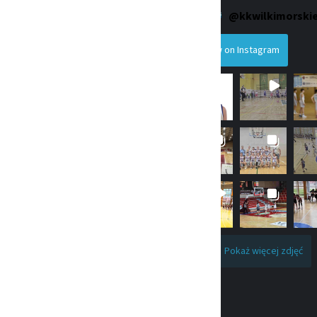
 16. 71-415 Szczecin
@
kkwilkimorski
iuro@wmsz.pl
Follow on Instagram
enia: AE:PL-75931-93062-JHFEE-
241-11-37
12676105
cja Pożytku Publiczengo
0000339377
achunku bankowego:
076 3218 5351 0000 0000
Pokaż więcej zdjęć