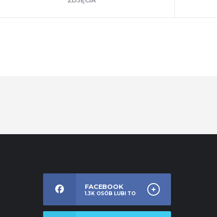
ZDJĘCIA
FACEBOOK
1.3K
OSÓB LUBI TO