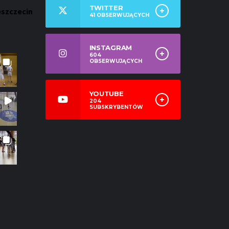
TWITTER
eszczecin
41
OBSERWUJĄCYCH
INSTAGRAM
604
OBSERWUJĄCYCH
YOUTUBE
204
SUBSKRYBENTÓW