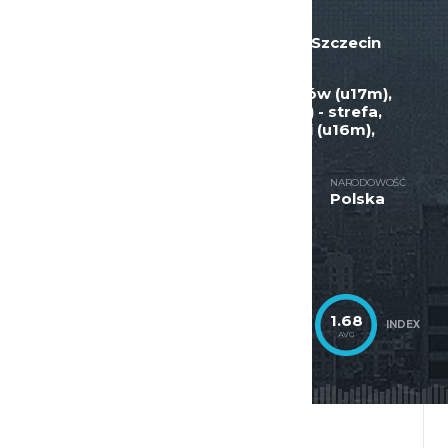
POPRZEDNIE ZESPOŁY
Wilki Morskie Szczecin
,
Wilki Morskie Szczecin
ROZGRYWKI
Ćwierćfinały Mistrzostw Polski juniorów (u17m),
juniorzy (u17m) - strefa, kadeci (u16m) - strefa,
juniorzy (u17m), 3 liga, juniorzy młodsi (u16m),
Młodzicy ( u14m )
SEZONY
NARODOWOŚĆ
2018/2019, 2019/2020, 2020/2021
Polska
POZYCJA
Zawodnik
8.87
0.467
1.68
ŚREDNIO
%
INDEX
PUNKTÓW
OSOBISTYCH
AVG
AVG
AVG
ZAWODNIK