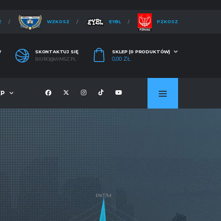
Z
WZKOSZ
EYBL
PZKOSZ
W
SKONTAKTUJ SIĘ
SKLEP (0 PRODUKTÓW)
0,00
ZŁ
BIURO@WMSZ.PL
EP