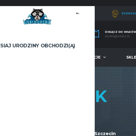
ZOZKOS
DOŁĄCZ DO WILKÓ
BIURO@WMSZ.PL
ISIAJ URODZINY OBCHODZI(Ą)
A
MŁODZIEŻ
INFORMACJE
SKL
SZYMON
PŁUCIENNIK
WROST
WIEK
182
21
OBECNY ZESPÓŁ
Wilki Morskie Szczecin
,
Wilki Morskie Szczecin