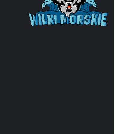
ul. Wąska
e-mail:
b
e-Doręcz
33
NIP: 852-
REGON: 8
Organiza
nr KRS: 
Numer r
37 1940 1