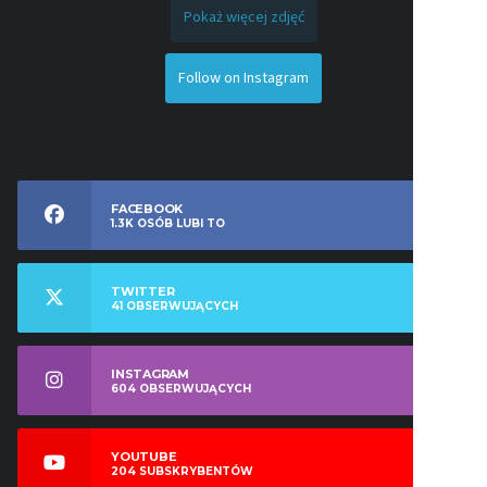
Pokaż więcej zdjęć
Follow on Instagram
FACEBOOK
1.3K
OSÓB LUBI TO
TWITTER
41
OBSERWUJĄCYCH
INSTAGRAM
604
OBSERWUJĄCYCH
YOUTUBE
204
SUBSKRYBENTÓW