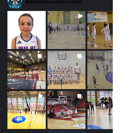
@
kkwilkimorskieszczecin