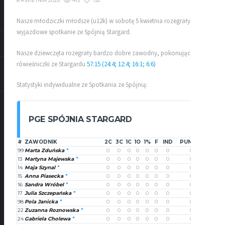
413
132
8 KWIETNIA 2025
Nasze młodziczki młodsze (u12k) w sobotę 5 kwietnia rozegrały
wyjazdowe spotkanie ze Spójnią Stargard.
Nasze dziewczęta rozegrały bardzo dobre zawodny, pokonując swoje
rówieśniczki ze Stargardu
57:15 (24:4; 12:4; 16:1; 6:6)
Statystyki indywidualne ze Spotkania ze Spójnią:
PGE SPÓJNIA STARGARD
#
ZAWODNIK
2C
3C
1C
1O
1%
F
IND
PUNKTY
99
Marta Zduńska
0
0
0
0
0
0
0
0
13
Martyna Majewska
0
0
0
0
0
0
0
0
14
Maja Szynal
0
0
0
0
0
0
0
0
15
Anna Piasecka
0
0
0
0
0
0
0
0
16
Sandra Wróbel
0
0
0
0
0
0
0
0
17
Julia Szczepańska
0
0
0
0
0
0
0
0
98
Pola Janicka
0
0
0
0
0
0
0
0
22
Zuzanna Roznowska
0
0
0
0
0
0
0
0
24
Gabriela Cholewa
0
0
0
0
0
0
0
0