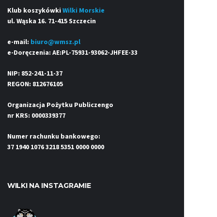
Klub koszykówki
Wilki Morskie
ul. Wąska 16. 71-415 Szczecin
e-mail:
biuro@wmsz.pl
e-Doręczenia: AE:PL-75931-93062-JHFEE-33
NIP: 852-241-11-37
REGON: 812676105
Organizacja Pożytku Publiczengo
nr KRS: 0000339377
Numer rachunku bankowego:
37 1940 1076 3218 5351 0000 0000
WILKI NA INSTAGRAMIE