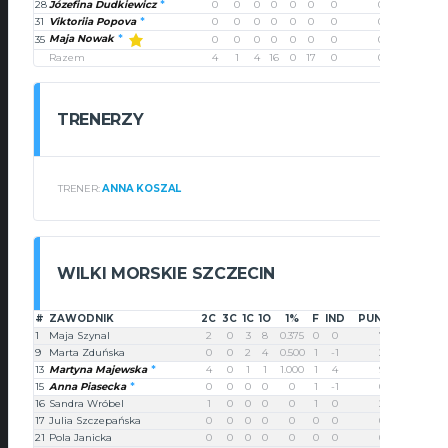
28
Józefina Dudkiewicz
0
0
0
0
0
0
0
0
31
Viktoriia Popova
0
0
0
0
0
0
0
0
Maja Nowak
35
0
0
0
0
0
0
0
0
Razem
4
1
4
16
0
17
0
0
TRENERZY
TRENER:
ANNA KOSZAL
WILKI MORSKIE SZCZECIN
#
ZAWODNIK
2C
3C
1C
1O
1%
F
IND
PUNKTY
1
Maja Szynal
2
0
3
8
0.375
0
0
7
9
Marta Zduńska
0
0
2
4
0.500
1
-1
2
13
Martyna Majewska
4
0
1
1
1.000
1
4
9
15
Anna Piasecka
0
0
0
0
0
1
-1
0
16
Sandra Wróbel
1
0
0
0
0
1
0
2
17
Julia Szczepańska
0
0
0
0
0
0
0
0
21
Pola Janicka
0
0
0
0
0
0
0
0