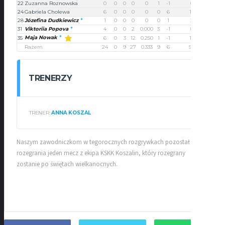
22
Zuzanna Roznowska
0
0
0
0
0
1
-1
0
24
Gabriela Cholewa
6
0
0
0
0
0
6
12
28
Józefina Dudkiewicz
1
0
0
0
0
0
1
2
31
Viktoriia Popova
4
0
0
2
0.000
3
-1
8
Maja Nowak
35
6
0
3
12
0.250
1
-1
15
Razem
24
0
9
27
0.333
9
6
57
TRENERZY
TRENER:
ANNA KOSZAL
Naszym zawodniczkom w tegorocznych rozgrywkach pozostał do
rozegrania jeden mecz z ekipa KSKK Koszalin, który rozegrany
zostanie po świętach wielkanocnych.