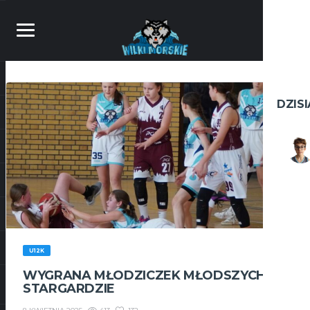
DZIS
U12K
WYGRANA MŁODZICZEK MŁODSZYCH W
STARGARDZIE