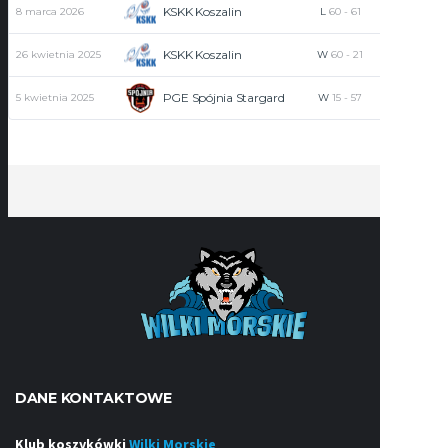
KSKK Koszalin
8 marca 2026
L
60
-
61
0
KSKK Koszalin
26 kwietnia 2025
W
60
-
21
0
PGE Spójnia Stargard
5 kwietnia 2025
W
15
-
57
2
DANE KONTAKTOWE
Klub koszykówki
Wilki Morskie