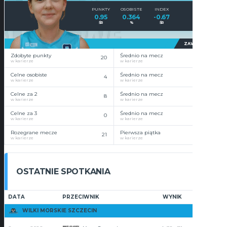
PUNKTY
OSOBISTE
INDEX
0.95
0.364
-0.67
ŚR
%
ŚR
ZAWODNIK
Zdobyte punkty
Średnio na mecz
20
1
w karierze
w karierze
Celne osobiste
Średnio na mecz
4
0.2
w karierze
w karierze
Celne za 2
Średnio na mecz
8
0.4
w karierze
w karierze
Celne za 3
Średnio na mecz
0
0
w karierze
w karierze
Rozegrane mecze
Pierwsza piątka
21
15
w karierze
w karierze
OSTATNIE SPOTKANIA
DATA
PRZECIWNIK
WYNIK
PUNKTY
WILKI MORSKIE SZCZECIN