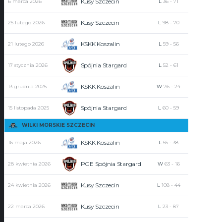
Kusy Szczecin
6 marca 2026
L
36
-
71
0
Kusy Szczecin
25 lutego 2026
L
98
-
70
0
KSKK Koszalin
21 lutego 2026
L
59
-
56
0
Spójnia Stargard
17 stycznia 2026
L
52
-
61
2
KSKK Koszalin
13 grudnia 2025
W
76
-
24
0
Spójnia Stargard
15 listopada 2025
L
60
-
59
1
WILKI MORSKIE SZCZECIN
KSKK Koszalin
16 maja 2026
L
55
-
38
3
PGE Spójnia Stargard
28 kwietnia 2026
W
63
-
16
8
Kusy Szczecin
24 kwietnia 2026
L
108
-
44
2
Kusy Szczecin
22 marca 2026
L
23
-
87
0