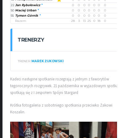
22
Jan Rybołowicz
0
0
0
0
0
0
0
0
50
Maciej Urban
0
0
0
0
0
0
0
0
55
Tymon Górnik
0
0
0
0
0
0
0
0
Razem
28
3
13
25
0
18
0
0
TRENERZY
TRENER:
MAREK ŻUKOWSKI
Kadeci następne spotkanie rozegrają z jednym z faworytów
tegorocznych rozgrywek. 21 października w wyjazdowym spotkaniu
spotkają się z I zespołem Spójni Stargard
Krótka fotogaleria z sobotniego spotkania przeciwko Żakowi
Koszalin.