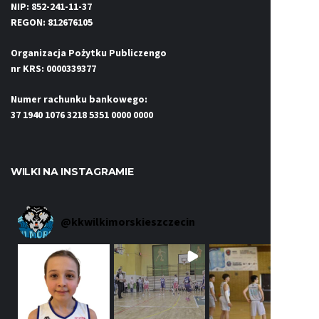
NIP: 852-241-11-37
REGON: 812676105
Organizacja Pożytku Publiczengo
nr KRS: 0000339377
Numer rachunku bankowego:
37 1940 1076 3218 5351 0000 0000
WILKI NA INSTAGRAMIE
@
kkwilkimorskieszczecin