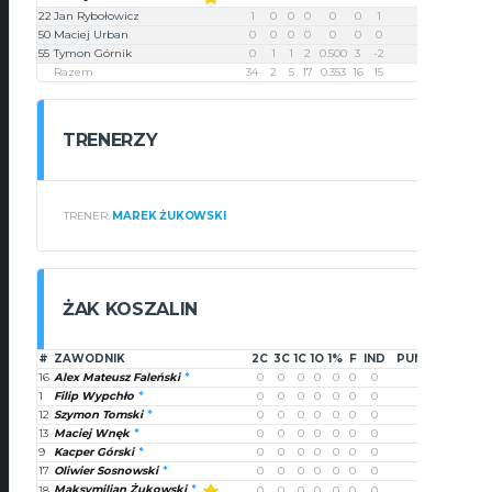
22
Jan Rybołowicz
1
0
0
0
0
0
1
2
50
Maciej Urban
0
0
0
0
0
0
0
0
55
Tymon Górnik
0
1
1
2
0.500
3
-2
4
Razem
34
2
5
17
0.353
16
15
80
TRENERZY
TRENER:
MAREK ŻUKOWSKI
ŻAK KOSZALIN
#
ZAWODNIK
2C
3C
1C
1O
1%
F
IND
PUNKTY
16
Alex Mateusz Faleński
0
0
0
0
0
0
0
0
1
Filip Wypchło
0
0
0
0
0
0
0
0
12
Szymon Tomski
0
0
0
0
0
0
0
0
13
Maciej Wnęk
0
0
0
0
0
0
0
0
9
Kacper Górski
0
0
0
0
0
0
0
0
17
Oliwier Sosnowski
0
0
0
0
0
0
0
0
Maksymilian Żukowski
18
0
0
0
0
0
0
0
0