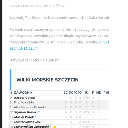
484
32
7 PAŹDZIERNIKA 2023
W sobotę 7 października kadeci podejmowali ekipę Żaka Koszalin
Po bardzo wyrównanym spotkaniu, które rozstrzygnęło się w samej
końcówce nasi zawodnicy odnieśli drugie zwycięstwo w tegorocznych
rozgrywkach kadetów (u15m), pokonując Żaka Koszalin
80:78 (19:23;
26:24; 16:14; 19:17)
Statystyki ze spotkania z Żakiem:
WILKI MORSKIE SZCZECIN
#
ZAWODNIK
2C
3C
1C
1O
1%
F
IND
PUNKTY
0
Kacper Górski
1
0
3
4
0.750
4
-1
5
1
Filip Wypchło
0
0
0
0
0
0
0
0
2
Alex Mateusz Faleński
2
0
0
0
0
2
0
4
12
Szymon Tomski
4
0
0
2
0.000
3
-1
8
13
Maciej Wnęk
9
0
0
0
0
1
8
18
17
Oliwier Sosnowski
5
0
1
2
0.500
1
4
11
Maksymilian Żukowski
18
12
1
1
7
0.143
2
6
28