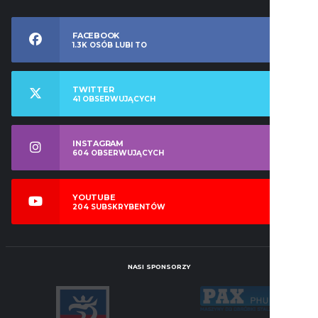
FACEBOOK
1.3K
OSÓB LUBI TO
TWITTER
41
OBSERWUJĄCYCH
INSTAGRAM
604
OBSERWUJĄCYCH
YOUTUBE
204
SUBSKRYBENTÓW
NASI SPONSORZY