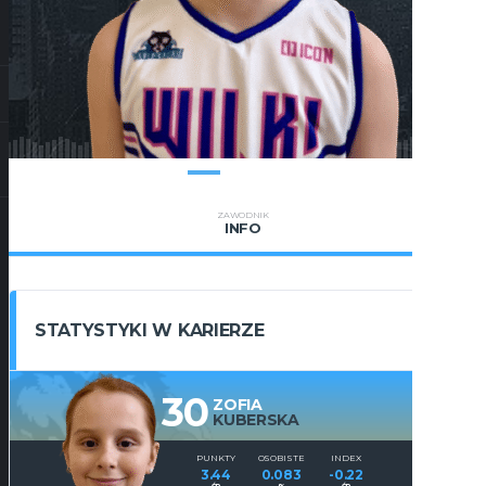
ZAWODNIK
INFO
STATYSTYKI W KARIERZE
30
ZOFIA
KUBERSKA
PUNKTY
OSOBISTE
INDEX
3.44
0.083
-0.22