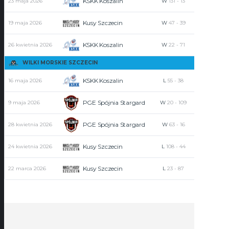
KSKK Koszalin
23 maja 2026
W
131
-
13
12
Kusy Szczecin
19 maja 2026
W
47
-
39
6
KSKK Koszalin
26 kwietnia 2026
W
22
-
71
6
WILKI MORSKIE SZCZECIN
KSKK Koszalin
16 maja 2026
L
55
-
38
0
PGE Spójnia Stargard
9 maja 2026
W
20
-
109
4
PGE Spójnia Stargard
28 kwietnia 2026
W
63
-
16
0
Kusy Szczecin
24 kwietnia 2026
L
108
-
44
0
Kusy Szczecin
22 marca 2026
L
23
-
87
0