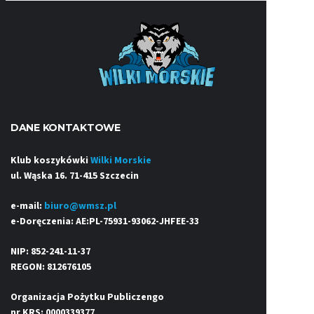
DANE KONTAKTOWE
Klub koszykówki
Wilki Morskie
ul. Wąska 16. 71-415 Szczecin
e-mail:
biuro@wmsz.pl
e-Doręczenia: AE:PL-75931-93062-JHFEE-33
NIP: 852-241-11-37
REGON: 812676105
Organizacja Pożytku Publiczengo
nr KRS: 0000339377