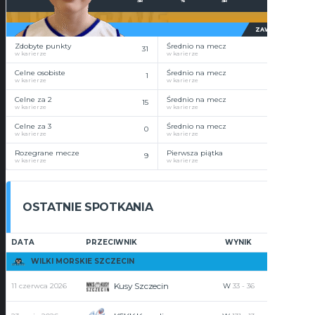
ŚR
%
ŚR
ZAWODNIK
Zdobyte punkty
Średnio na mecz
31
3.4
w karierze
w karierze
Celne osobiste
Średnio na mecz
1
0.1
w karierze
w karierze
Celne za 2
Średnio na mecz
15
1.7
w karierze
w karierze
Celne za 3
Średnio na mecz
0
0
w karierze
w karierze
Rozegrane mecze
Pierwsza piątka
9
3
w karierze
w karierze
OSTATNIE SPOTKANIA
DATA
PRZECIWNIK
WYNIK
PUNKTY
WILKI MORSKIE SZCZECIN
Kusy Szczecin
11 czerwca 2026
W
33
-
36
3