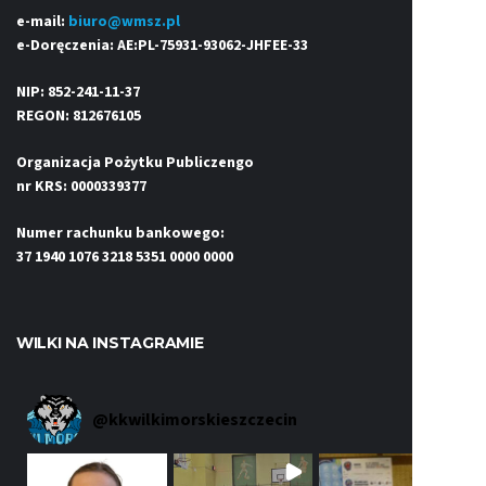
e-mail:
biuro@wmsz.pl
e-Doręczenia: AE:PL-75931-93062-JHFEE-33
NIP: 852-241-11-37
REGON: 812676105
Organizacja Pożytku Publiczengo
nr KRS: 0000339377
Numer rachunku bankowego:
37 1940 1076 3218 5351 0000 0000
WILKI NA INSTAGRAMIE
@
kkwilkimorskieszczecin