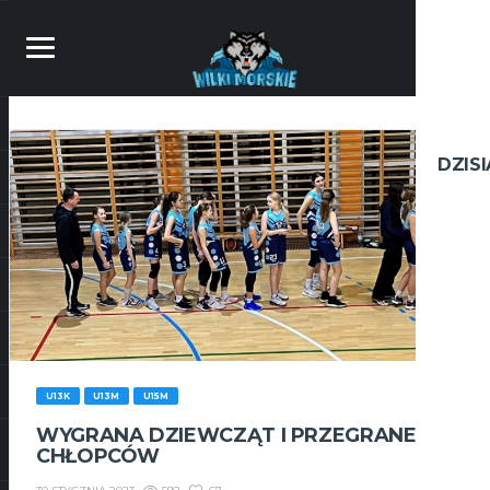
DZIS
U13K
U13M
U15M
WYGRANA DZIEWCZĄT I PRZEGRANE
CHŁOPCÓW