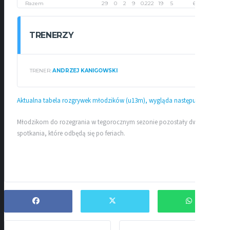
Razem
29
0
2
9
0.222
19
5
60
TRENERZY
TRENER:
ANDRZEJ KANIGOWSKI
Aktualna tabela rozgrywek młodzików (u13m), wygląda następująco
Młodzikom do rozegrania w tegorocznym sezonie pozostały dwa
spotkania, które odbędą się po feriach.