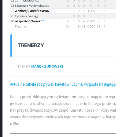
22
Jan Rybołowicz
0
0
0
0
0
0
0
0
23
Mateusz Wymysłowski
0
0
0
0
0
1
-1
0
24
Andrzej Falęcikowski
1
2
2
2
1.000
5
0
10
29
Cyprian Szeląg
1
0
0
0
0
0
1
2
30
Krzysztof Gański
5
1
2
4
0.500
5
1
15
Razem
24
4
14
28
0.500
21
7
74
TRENERZY
TRENER:
MAREK ŻUKOWSKI
Aktualna tabela rozgrywek kadetów (u15m), wygląda następująco
Kadeci przed zbliżającymi się feriami zimowymi mają do rozegrania
jeszcze jedno spotkanie, w najbliższa niedzielę 5 lutego podejmą na
hali przy ul. Świętoborzyców zespół Basketu Koszalin, który walczy o
awans do rozgrywek strefowych tegorocznych zmagań w kategorii
u15m.