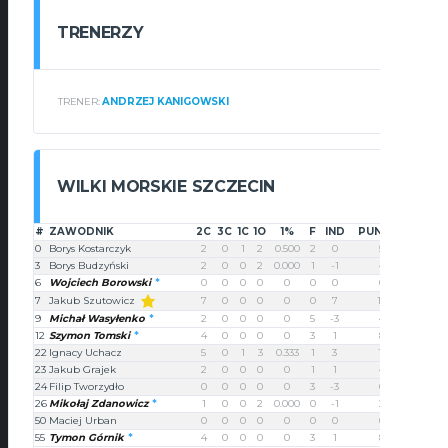
TRENERZY
TRENER:
ANDRZEJ KANIGOWSKI
WILKI MORSKIE SZCZECIN
#
ZAWODNIK
2C
3C
1C
1O
1%
F
IND
PUNKTY
0
Borys Kostarczyk
2
0
1
2
0.500
2
0
5
3
Borys Budzyński
2
0
0
2
0.000
1
-1
4
6
Wojciech Borowski
0
0
0
0
0
0
0
0
Jakub Szutowicz
7
7
0
0
0
0
0
7
14
9
Michał Wasyłenko
2
0
0
0
0
5
-3
4
12
Szymon Tomski
4
0
0
0
0
3
1
8
22
Ignacy Uchacz
5
0
1
3
0.333
1
3
11
23
Jakub Grajek
2
0
0
0
0
1
1
4
24
Filip Tworzydło
0
0
0
0
0
3
-3
0
26
Mikołaj Zdanowicz
1
0
0
2
0.000
0
-1
2
50
Maciej Urban
0
0
0
0
0
0
0
0
55
Tymon Górnik
4
0
0
0
0
3
1
8