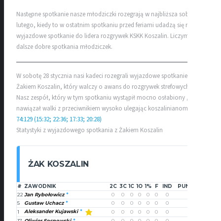
Następne spotkanie nasze młodziczki rozegrają w najbliższa sobotę 4
lutego, kiedy to w ostatnim spotkaniu przed feriami udadzą się na
wyjazdowe spotkanie do lidera rozgrywek KSKK Koszalin. Liczymy na
dalsze dobre spotkania młodziczek.
W sobotę 28 stycznia nasi kadeci rozegrali wyjazdowe spotkanie z
Żakiem Koszalin, który walczy o awans do rozgrywek strefowych.
Nasz zespół, który w tym spotkaniu wystąpił mocno osłabiony , nie
nawiązał walki z przeciwnikiem wysoko ulegając koszalinianom
74:129 (15:32; 22:36; 17:33; 20:28)
Statystyki z wyjazdowego spotkania z Żakiem Koszalin
ŻAK KOSZALIN
#
ZAWODNIK
2C
3C
1C
1O
1%
F
IND
PUNKTY
22
Jan Rybołowicz
0
0
0
0
0
0
0
0
5
Gustaw Uchacz
0
0
0
0
0
0
0
0
Aleksander Kujawski
1
0
0
0
0
0
0
0
0
17
Oliwier Sosnowski
0
0
0
0
0
0
0
0