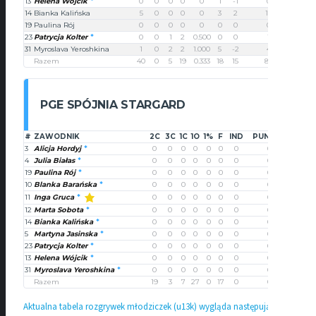
13
Helena Wójcik
0
0
0
0
0
1
-1
0
14
Bianka Kalińska
5
0
0
0
0
3
2
10
19
Paulina Rój
0
0
0
0
0
0
0
0
23
Patrycja Kolter
0
0
1
2
0.500
0
0
1
31
Myroslava Yeroshkina
1
0
2
2
1.000
5
-2
4
Razem
40
0
5
19
0.333
18
15
87
PGE SPÓJNIA STARGARD
#
ZAWODNIK
2C
3C
1C
1O
1%
F
IND
PUNKTY
3
Alicja Hordyj
0
0
0
0
0
0
0
0
4
Julia Białas
0
0
0
0
0
0
0
0
19
Paulina Rój
0
0
0
0
0
0
0
0
10
Blanka Barańska
0
0
0
0
0
0
0
0
Inga Gruca
11
0
0
0
0
0
0
0
0
12
Marta Sobota
0
0
0
0
0
0
0
0
14
Bianka Kalińska
0
0
0
0
0
0
0
0
5
Martyna Jasinska
0
0
0
0
0
0
0
0
23
Patrycja Kolter
0
0
0
0
0
0
0
0
13
Helena Wójcik
0
0
0
0
0
0
0
0
31
Myroslava Yeroshkina
0
0
0
0
0
0
0
0
Razem
19
3
7
27
0
17
0
0
Aktualna tabela rozgrywek młodziczek (u13k) wygląda następująco