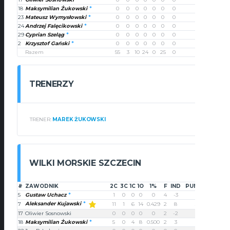
18
Maksymilian Żukowski
0
0
0
0
0
0
0
0
23
Mateusz Wymysłowski
0
0
0
0
0
0
0
0
24
Andrzej Falęcikowski
0
0
0
0
0
0
0
0
29
Cyprian Szeląg
0
0
0
0
0
0
0
0
2
Krzysztof Gański
0
0
0
0
0
0
0
0
Razem
55
3
10
24
0
25
0
0
TRENERZY
TRENER:
MAREK ŻUKOWSKI
WILKI MORSKIE SZCZECIN
#
ZAWODNIK
2C
3C
1C
1O
1%
F
IND
PUNKTY
5
Gustaw Uchacz
1
0
0
0
0
4
-3
2
Aleksander Kujawski
7
11
1
6
14
0.429
2
8
31
17
Oliwier Sosnowski
0
0
0
0
0
2
-2
0
18
Maksymilian Żukowski
5
0
4
8
0.500
2
3
14