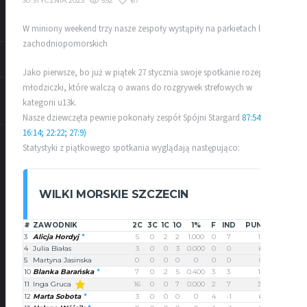
592
67
30 STYCZNIA 2023
W miniony weekend trzy nasze zespoły wystąpiły na parkietach lig
zachodniopomorskich
Jako pierwsze, bo już w piątek 27 stycznia swoje spotkanie rozegrały
młodziczki, które walczą o awans do rozgrywek strefowych w
kategorii u13k.
Nasze dziewczęta pewnie pokonały zespół Spójni Stargard
87:54 (22:9;
16:14; 22:22; 27:9)
Statystyki z piątkowego spotkania wyglądają następująco:
WILKI MORSKIE SZCZECIN
#
ZAWODNIK
2C
3C
1C
1O
1%
F
IND
PUNKTY
3
Alicja Hordyj
5
0
2
2
1.000
0
7
12
4
Julia Białas
3
0
0
3
0.000
0
0
6
5
Martyna Jasinska
0
0
0
0
0
0
0
0
10
Blanka Barańska
7
0
2
5
0.400
3
3
16
Inga Gruca
11
16
0
0
7
0.000
2
7
32
12
Marta Sobota
3
0
0
0
0
4
-1
6