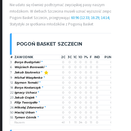
Nie udało się również podtrzymać zwycięskiej passy naszym
młodzikom. W derbach Szczecina musieli uznać wyższość zespołu
Pogoni Basket Szczecin, przegrywając
60:96 (12:33; 16:29; 14:14; 18:20)
Statystyki ze spotkania młodzików z Pogonią Basket
POGOŃ BASKET SZCZECIN
#
ZAWODNIK
2C
3C
1C
1O
1%
F
IND
PUNKTY
3
Borys Budzyński
0
0
0
0
0
0
0
0
6
Wojciech Borowski
0
0
0
0
0
0
0
0
Jakub Szutowicz
7
0
0
0
0
0
0
0
0
9
Michał Wasyłenko
0
0
0
0
0
0
0
0
12
Szymon Tomski
0
0
0
0
0
0
0
0
18
Borys Kostarczyk
0
0
0
0
0
0
0
0
22
Ignacy Uchacz
0
0
0
0
0
0
0
0
23
Jakub Grajek
0
0
0
0
0
0
0
0
3
Filip Tworzydło
0
0
0
0
0
0
0
0
26
Mikołaj Zdanowicz
0
0
0
0
0
0
0
0
50
Maciej Urban
0
0
0
0
0
0
0
0
55
Tymon Górnik
0
0
0
0
0
0
0
0
Razem
41
1
11
34
0
11
0
0